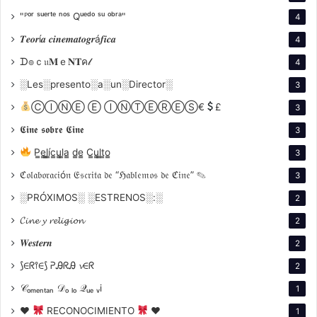
A pesar de su impacto, la obra de Brooks no siempre
"ᴾᵒʳ ˢᵘᵉʳᵗᵉ ⁿᵒˢ Qᵘᵉᵈᵒ ˢᵘ ᵒᵇʳᵃ"
4
ha sido valorada como merece en la industria
𝑻𝒆𝒐𝒓í𝒂 𝒄𝒊𝒏𝒆𝒎𝒂𝒕𝒐𝒈𝒓á𝒇𝒊𝒄𝒂
4
hollywoodense. No existen muchos estudios
ᗪ๏ｃ𝔲𝐌ｅ𝐍𝐓ค𝓁
académicos que analicen en profundidad su técnica,
4
algo que contrasta con la enorme influencia que ha
░Les░presento░a░un░Director░
3
tenido en generaciones de cineastas y comediantes.
ⒸⒾⓃⒺ Ⓔ ⒾⓃⓉⒺⓇⒺⓈ€
£
3
𝕮𝖎𝖓𝖊 𝖘𝖔𝖇𝖗𝖊 𝕮𝖎𝖓𝖊
3
Filmografía como director: Un
P̳e̳l̳í̳c̳u̳l̳a̳ d̳e̳ C̳u̳l̳t̳o̳
3
recorrido por los géneros
ℭ𝔬𝔩𝔞𝔟𝔬𝔯𝔞𝔠𝔦ó𝔫 𝔈𝔰𝔠𝔯𝔦𝔱𝔞 𝔡𝔢 “ℌ𝔞𝔟𝔩𝔢𝔪𝔬𝔰 𝔡𝔢 ℭ𝔦𝔫𝔢” ✎
3
La filmografía de Mel Brooks está compuesta por 11
░PRÓXIMOS░ ░ESTRENOS░:░
2
películas como director, cada una de ellas una
𝓒𝓲𝓷𝓮 𝔂 𝓻𝓮𝓵𝓲𝓰𝓲𝓸𝓷
exploración única de un género cinematográfico:
2
𝑾𝒆𝒔𝒕𝒆𝒓𝒏
2
Los productores –
The Producers (1968)
⟆∈ᖇ⫯∈⟆ ᕈᎯᖇᎯ 𝓿∈ᖇ
2
El misterio de las doce sillas –
The Twelve
𝒞ₒₘₑₙₜₐₙ 𝒟ₒ ₗₒ 𝒬ᵤₑ ᵥi
1
Chairs (1970)
♥
RECONOCIMIENTO
♥
1