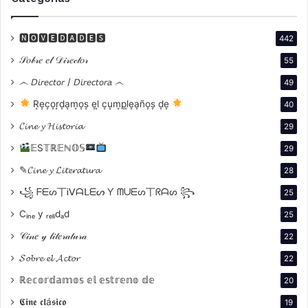
🅽🅾🆅🅴🅳🅰🅳🅴🆂
442
𝒮𝑜𝒷𝓇𝑒 𝑒𝓁 𝒟𝒾𝓇𝑒𝒸𝓉𝑜𝓇
55
෴ 𝘋𝘪𝘳𝘦𝘤𝘵𝘰𝘳 / 𝘋𝘪𝘳𝘦𝘤𝘵𝘰𝘳𝘢 ෴
49
R͙e͙c͙o͙r͙d͙a͙m͙o͙s͙ e͙l͙ c͙u͙m͙p͙l͙e͙a͙ño͙s͙ d͙e͙
40
𝓒𝓲𝓷𝓮 𝔂 𝓗𝓲𝓼𝓽𝓸𝓻𝓲𝓪
29
𝔼S𝕋ℝ𝔼ℕ𝕆𝕊
29
✎𝓒𝓲𝓷𝓮 𝔂 𝓛𝓲𝓽𝓮𝓻𝓪𝓽𝓾𝓻𝓪
28
꧁ ᖴᗴᔕ丅Ꭵᐯᗩᒪᗴᔕ Ƴ ᗰᑌᗴᔕ丅ᖇᗩᔕ ꧂
25
Cᵢₙₑ y ᵣₑₗᵢdₐd
25
𝒞𝒾𝓃𝑒 𝓎 𝓁𝒾𝓉𝑒𝓇𝒶𝓉𝓊𝓇𝒶
22
𝓢𝓸𝓫𝓻𝓮 𝓮𝓵 𝓐𝓬𝓽𝓸𝓻
22
ℝ𝕖𝕔𝕠𝕣𝕕𝕒𝕞𝕠𝕤 𝕖𝕝 𝕖𝕤𝕥𝕣𝕖𝕟𝕠 𝕕𝕖
20
Mel Brooks se definió siempre como un cineasta del
𝕮𝖎𝖓𝖊 𝖈𝖑á𝖘𝖎𝖈𝖔
humor. Su arma principal fue la parodia, una
19