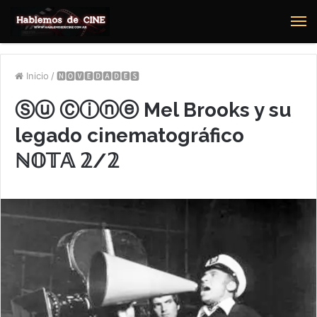
M
Inicio
/
🅽🅾🆅🅴🅳🅰🅳🅴🆂
Ⓢⓤ Ⓒⓘⓝⓔ Mel Brooks y su
legado cinematográfico
ℕ𝕆𝕋𝔸 𝟚/𝟚