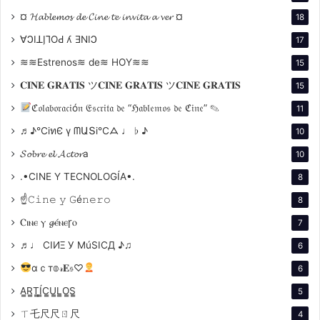
herramienta que utilizó para crear mundos críticos y
¤ 𝓗𝓪𝓫𝓵𝓮𝓶𝓸𝓼 𝓭𝓮 𝓒𝓲𝓷𝓮 𝓽𝓮 𝓲𝓷𝓿𝓲𝓽𝓪 𝓪 𝓿𝓮𝓻 ¤
18
burlescos en los que desnudaba las contradicciones
∀ϽIꓕI̗⅂OԀ ʎ ƎNIϽ
17
de la sociedad, el judaísmo y, por supuesto, el propio
≋≋Estrenos≋ de≋ HOY≋≋
15
cine. Su enfoque era irreverente, pero nunca vacío:
𝐂𝐈𝐍𝐄 𝐆𝐑𝐀𝐓𝐈𝐒 ツ𝐂𝐈𝐍𝐄 𝐆𝐑𝐀𝐓𝐈𝐒 ツ𝐂𝐈𝐍𝐄 𝐆𝐑𝐀𝐓𝐈𝐒
15
detrás de cada gag, había una intención clara de
desmitificar y cuestionar.
ℭ𝔬𝔩𝔞𝔟𝔬𝔯𝔞𝔠𝔦ó𝔫 𝔈𝔰𝔠𝔯𝔦𝔱𝔞 𝔡𝔢 “ℌ𝔞𝔟𝔩𝔢𝔪𝔬𝔰 𝔡𝔢 ℭ𝔦𝔫𝔢” ✎
11
♬♪℃іทЄ ү ᗰԱՏі℃ᗋ ♩ ♭ ♪
10
Uno de los aspectos más fascinantes de Brooks es su
𝓢𝓸𝓫𝓻𝓮 𝓮𝓵 𝓐𝓬𝓽𝓸𝓻a
10
capacidad para tratar temas serios con humor. Por
.•CINE Y TECNOLOGÍA•.
8
ejemplo, es considerado el mayor experto judío en
bromas sobre Hitler. Películas como
Los productores
☝𝙲𝚒𝚗𝚎 𝚢 𝙶é𝚗𝚎𝚛𝚘
8
(
The Producers
-1968) muestran cómo Brooks
Ⲥⲓⲛⲉ ⲩ 𝓰ⲉ́ⲛⲉꞅⲟ
7
despojó al dictador de cualquier rastro de poder o
♬♩ CIИΞ У MúSICД ♪♫
6
misticismo al convertirlo en un personaje ridículo,
αｃт𝕠𝓇𝐄𝔰♡
6
algo que, según el propio director, era una forma de
venganza cultural.
A̳R̳T̳Í̳C̳U̳L̳O̳S̳
5
ㄒ乇尺尺ㄖ尺
4