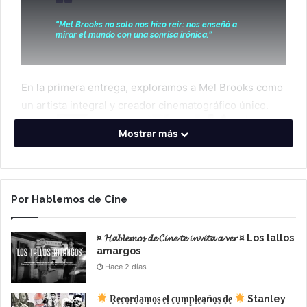
“Mel Brooks no solo nos hizo reír: nos enseñó a
mirar el mundo con una sonrisa irónica.”
En la primera entrega, exploramos a Mel Brooks como
un artista integral y creador cinematográfico único.
Mostrar más
Por Hablemos de Cine
¤ 𝓗𝓪𝓫𝓵𝓮𝓶𝓸𝓼 𝓭𝓮 𝓒𝓲𝓷𝓮 𝓽𝓮 𝓲𝓷𝓿𝓲𝓽𝓪 𝓪 𝓿𝓮𝓻 ¤ Los tallos
amargos
Hace 2 días
Ahora, en esta segunda nota, nos sumergiremos en su
R͙e͙c͙o͙r͙d͙a͙m͙o͙s͙ e͙l͙ c͙u͙m͙p͙l͙e͙a͙ño͙s͙ d͙e͙
Stanley
filmografía para descubrir cómo este maestro de la