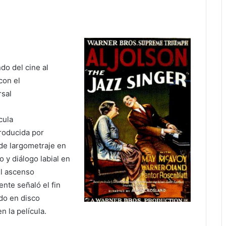
do del cine al
con el
rsal
cula
roducida por
 de largometraje en
 y diálogo labial en
el ascenso
ente señaló el fin
ido en disco
n la película.