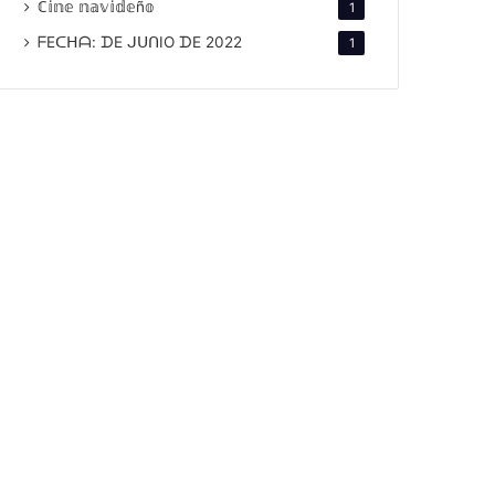
ℂ𝕚𝕟𝕖 𝕟𝕒𝕧𝕚𝕕𝕖ñ𝕠
1
ᖴEᑕᕼᗩ: ᗪE ᒍᑌᑎIO ᗪE 2022
1