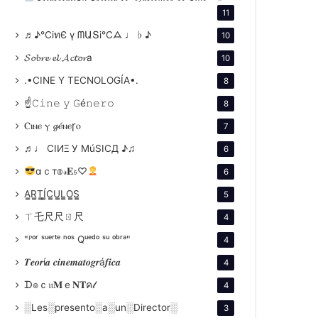
11
♬♪℃іทЄ ү ᗰԱՏі℃ᗋ ♩ ♭ ♪
10
𝓢𝓸𝓫𝓻𝓮 𝓮𝓵 𝓐𝓬𝓽𝓸𝓻a
10
.•CINE Y TECNOLOGÍA•.
8
☝𝙲𝚒𝚗𝚎 𝚢 𝙶é𝚗𝚎𝚛𝚘
8
Ⲥⲓⲛⲉ ⲩ 𝓰ⲉ́ⲛⲉꞅⲟ
7
♬♩ CIИΞ У MúSICД ♪♫
6
αｃт𝕠𝓇𝐄𝔰♡
6
A̳R̳T̳Í̳C̳U̳L̳O̳S̳
5
ㄒ乇尺尺ㄖ尺
4
"ᴾᵒʳ ˢᵘᵉʳᵗᵉ ⁿᵒˢ Qᵘᵉᵈᵒ ˢᵘ ᵒᵇʳᵃ"
4
𝑻𝒆𝒐𝒓í𝒂 𝒄𝒊𝒏𝒆𝒎𝒂𝒕𝒐𝒈𝒓á𝒇𝒊𝒄𝒂
4
ᗪ๏ｃ𝔲𝐌ｅ𝐍𝐓ค𝓁
4
░Les░presento░a░un░Director░
3