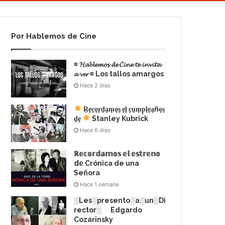
Por Hablemos de Cine
¤ 𝓗𝓪𝓫𝓵𝓮𝓶𝓸𝓼 𝓭𝓮 𝓒𝓲𝓷𝓮 𝓽𝓮 𝓲𝓷𝓿𝓲𝓽𝓪
𝓪 𝓿𝓮𝓻 ¤ Los tallos amargos
Hace 2 días
R͙e͙c͙o͙r͙d͙a͙m͙o͙s͙ e͙l͙ c͙u͙m͙p͙l͙e͙a͙ño͙s͙
d͙e͙
Stanley Kubrick
Hace 6 días
ℝ𝕖𝕔𝕠𝕣𝕕𝕒𝕞𝕠𝕤 𝕖𝕝 𝕖𝕤𝕥𝕣𝕖𝕟𝕠
𝕕𝕖 Crónica de una
Señora
Hace 1 semana
░Les░presento░a░un░Di
rector░ Edgardo
Cozarinsky