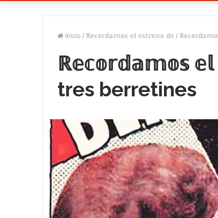
Inicio
/
ℝ𝕖𝕔𝕠𝕣𝕕𝕒𝕞𝕠𝕤 𝕖𝕝 𝕖𝕤𝕥𝕣𝕖𝕟𝕠 𝕕𝕖
/
ℝ𝕖𝕔𝕠𝕣𝕕𝕒𝕞
ℝ𝕖𝕔𝕠𝕣𝕕𝕒𝕞𝕠𝕤 𝕖𝕝
tres berretines