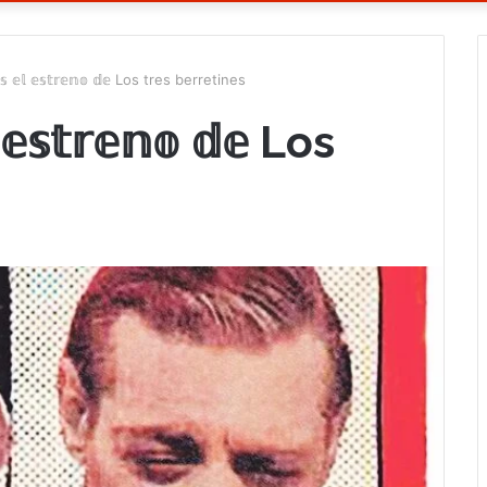
𝕤 𝕖𝕝 𝕖𝕤𝕥𝕣𝕖𝕟𝕠 𝕕𝕖 Los tres berretines
 𝕖𝕤𝕥𝕣𝕖𝕟𝕠 𝕕𝕖 Los