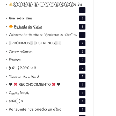
ⒸⒾⓃⒺ Ⓔ ⒾⓃⓉⒺⓇⒺⓈ€
£
3
𝕮𝖎𝖓𝖊 𝖘𝖔𝖇𝖗𝖊 𝕮𝖎𝖓𝖊
3
P̳e̳l̳í̳c̳u̳l̳a̳ d̳e̳ C̳u̳l̳t̳o̳
3
ℭ𝔬𝔩𝔞𝔟𝔬𝔯𝔞𝔠𝔦ó𝔫 𝔈𝔰𝔠𝔯𝔦𝔱𝔞 𝔡𝔢 “ℌ𝔞𝔟𝔩𝔢𝔪𝔬𝔰 𝔡𝔢 ℭ𝔦𝔫𝔢” ✎
3
░PRÓXIMOS░ ░ESTRENOS░:░
2
𝓒𝓲𝓷𝓮 𝔂 𝓻𝓮𝓵𝓲𝓰𝓲𝓸𝓷
2
𝑾𝒆𝒔𝒕𝒆𝒓𝒏
2
⟆∈ᖇ⫯∈⟆ ᕈᎯᖇᎯ 𝓿∈ᖇ
2
𝒞ₒₘₑₙₜₐₙ 𝒟ₒ ₗₒ 𝒬ᵤₑ ᵥi
1
♥
RECONOCIMIENTO
♥
1
Cᵢₑₙcᵢₐ fᵢccᵢóₙ
1
𝕤𝔢ᖇ𝐢Ⓔｓ
1
Pσɾ ʂυҽɾƚҽ ɳσʂ ϙυҽԃα ʂυ σႦɾα
1