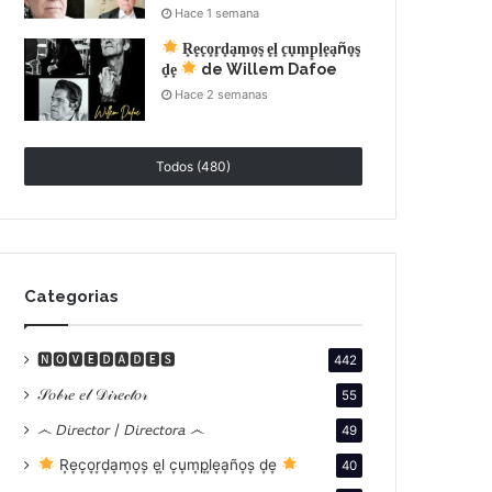
Hace 1 semana
R͙e͙c͙o͙r͙d͙a͙m͙o͙s͙ e͙l͙ c͙u͙m͙p͙l͙e͙a͙ño͙s͙
d͙e͙
de Willem Dafoe
Hace 2 semanas
Todos (480)
Categorias
🅽🅾🆅🅴🅳🅰🅳🅴🆂
442
𝒮𝑜𝒷𝓇𝑒 𝑒𝓁 𝒟𝒾𝓇𝑒𝒸𝓉𝑜𝓇
55
෴ 𝘋𝘪𝘳𝘦𝘤𝘵𝘰𝘳 / 𝘋𝘪𝘳𝘦𝘤𝘵𝘰𝘳𝘢 ෴
49
R͙e͙c͙o͙r͙d͙a͙m͙o͙s͙ e͙l͙ c͙u͙m͙p͙l͙e͙a͙ño͙s͙ d͙e͙
40