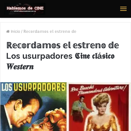
M
Inicio
/
ℝ𝕖𝕔𝕠𝕣𝕕𝕒𝕞𝕠𝕤 𝕖𝕝 𝕖𝕤𝕥𝕣𝕖𝕟𝕠 𝕕𝕖
ℝ𝕖𝕔𝕠𝕣𝕕𝕒𝕞𝕠𝕤 𝕖𝕝 𝕖𝕤𝕥𝕣𝕖𝕟𝕠 𝕕𝕖
Los usurpadores 𝕮𝖎𝖓𝖊 𝖈𝖑á𝖘𝖎𝖈𝖔
𝑾𝒆𝒔𝒕𝒆𝒓𝒏