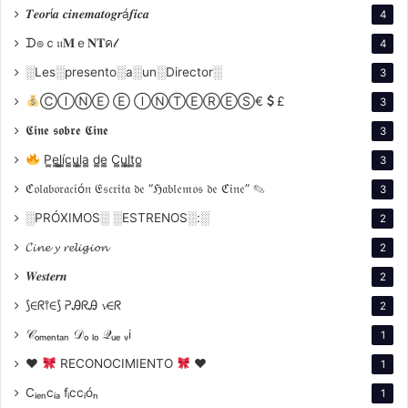
𝑻𝒆𝒐𝒓í𝒂 𝒄𝒊𝒏𝒆𝒎𝒂𝒕𝒐𝒈𝒓á𝒇𝒊𝒄𝒂
4
ᗪ๏ｃ𝔲𝐌ｅ𝐍𝐓ค𝓁
4
░Les░presento░a░un░Director░
3
ⒸⒾⓃⒺ Ⓔ ⒾⓃⓉⒺⓇⒺⓈ€
£
3
Dietrich), enfrentan al corrupto comisionado
𝕮𝖎𝖓𝖊 𝖘𝖔𝖇𝖗𝖊 𝕮𝖎𝖓𝖊
3
Alexander McNamara para proteger su valioso
P̳e̳l̳í̳c̳u̳l̳a̳ d̳e̳ C̳u̳l̳t̳o̳
3
reclamo de oro.
ℭ𝔬𝔩𝔞𝔟𝔬𝔯𝔞𝔠𝔦ó𝔫 𝔈𝔰𝔠𝔯𝔦𝔱𝔞 𝔡𝔢 “ℌ𝔞𝔟𝔩𝔢𝔪𝔬𝔰 𝔡𝔢 ℭ𝔦𝔫𝔢” ✎
3
La tensión aumenta cuando un empresario sin
░PRÓXIMOS░ ░ESTRENOS░:░
2
escrúpulos amenaza con despojarlos de sus
𝓒𝓲𝓷𝓮 𝔂 𝓻𝓮𝓵𝓲𝓰𝓲𝓸𝓷
2
ganancias y tierras. En medio de esta batalla por la
𝑾𝒆𝒔𝒕𝒆𝒓𝒏
2
justicia y la fortuna, surge una intensa rivalidad
amorosa, ya que tanto Roy como el empresario se ven
⟆∈ᖇ⫯∈⟆ ᕈᎯᖇᎯ 𝓿∈ᖇ
2
cautivados por la belleza y el talento de Cherry, cuya
𝒞ₒₘₑₙₜₐₙ 𝒟ₒ ₗₒ 𝒬ᵤₑ ᵥi
1
presencia en el cabaret de Alaska se convierte en el
♥
RECONOCIMIENTO
♥
1
centro de todas las miradas.
Cᵢₑₙcᵢₐ fᵢccᵢóₙ
1