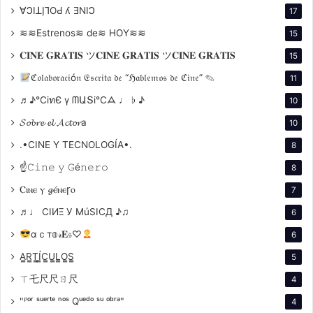
∀ϽIꓕI̗⅂OԀ ʎ ƎNIϽ
17
Argumento
(Puede contener espóiler)
≋≋Estrenos≋ de≋ HOY≋≋
15
Durante la Fiebre del Oro en Alaska, la lucha por la
𝐂𝐈𝐍𝐄 𝐆𝐑𝐀𝐓𝐈𝐒 ツ𝐂𝐈𝐍𝐄 𝐆𝐑𝐀𝐓𝐈𝐒 ツ𝐂𝐈𝐍𝐄 𝐆𝐑𝐀𝐓𝐈𝐒
15
riqueza y el amor se entrelazan en una historia de
ℭ𝔬𝔩𝔞𝔟𝔬𝔯𝔞𝔠𝔦ó𝔫 𝔈𝔰𝔠𝔯𝔦𝔱𝔞 𝔡𝔢 “ℌ𝔞𝔟𝔩𝔢𝔪𝔬𝔰 𝔡𝔢 ℭ𝔦𝔫𝔢” ✎
11
pasión y codicia. En Nome, un valiente minero llamado
♬♪℃іทЄ ү ᗰԱՏі℃ᗋ ♩ ♭ ♪
10
Roy Glennister (interpretado por John Wayne) y su
𝓢𝓸𝓫𝓻𝓮 𝓮𝓵 𝓐𝓬𝓽𝓸𝓻a
10
leal socio Dextry (Harry Carey), con el apoyo
financiero de la encantadora artista de salón Cherry
.•CINE Y TECNOLOGÍA•.
8
Malotte (Marlene
☝𝙲𝚒𝚗𝚎 𝚢 𝙶é𝚗𝚎𝚛𝚘
8
Ⲥⲓⲛⲉ ⲩ 𝓰ⲉ́ⲛⲉꞅⲟ
7
♬♩ CIИΞ У MúSICД ♪♫
6
αｃт𝕠𝓇𝐄𝔰♡
6
A̳R̳T̳Í̳C̳U̳L̳O̳S̳
5
ㄒ乇尺尺ㄖ尺
4
"ᴾᵒʳ ˢᵘᵉʳᵗᵉ ⁿᵒˢ Qᵘᵉᵈᵒ ˢᵘ ᵒᵇʳᵃ"
4