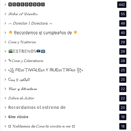
🅽🅾🆅🅴🅳🅰🅳🅴🆂
442
_The Spoilers (1914 )
𝒮𝑜𝒷𝓇𝑒 𝑒𝓁 𝒟𝒾𝓇𝑒𝒸𝓉𝑜𝓇
55
_The Spoilers ( 1923)
෴ 𝘋𝘪𝘳𝘦𝘤𝘵𝘰𝘳 / 𝘋𝘪𝘳𝘦𝘤𝘵𝘰𝘳𝘢 ෴
49
R͙e͙c͙o͙r͙d͙a͙m͙o͙s͙ e͙l͙ c͙u͙m͙p͙l͙e͙a͙ño͙s͙ d͙e͙
40
_The Spoilers ( 1930) con Gary Cooper y Betty
𝓒𝓲𝓷𝓮 𝔂 𝓗𝓲𝓼𝓽𝓸𝓻𝓲𝓪
29
Compton.
𝔼S𝕋ℝ𝔼ℕ𝕆𝕊
29
_
The Spoilers ( 1942) con Marlene Dietrich y John
✎𝓒𝓲𝓷𝓮 𝔂 𝓛𝓲𝓽𝓮𝓻𝓪𝓽𝓾𝓻𝓪
28
Wayne
꧁ ᖴᗴᔕ丅Ꭵᐯᗩᒪᗴᔕ Ƴ ᗰᑌᗴᔕ丅ᖇᗩᔕ ꧂
25
Cᵢₙₑ y ᵣₑₗᵢdₐd
25
_The Spoilers (1955) con Ann Baxter y Jeff Chandler
𝒞𝒾𝓃𝑒 𝓎 𝓁𝒾𝓉𝑒𝓇𝒶𝓉𝓊𝓇𝒶
22
𝓢𝓸𝓫𝓻𝓮 𝓮𝓵 𝓐𝓬𝓽𝓸𝓻
22
ℝ𝕖𝕔𝕠𝕣𝕕𝕒𝕞𝕠𝕤 𝕖𝕝 𝕖𝕤𝕥𝕣𝕖𝕟𝕠 𝕕𝕖
20
𝕮𝖎𝖓𝖊 𝖈𝖑á𝖘𝖎𝖈𝖔
19
¤ 𝓗𝓪𝓫𝓵𝓮𝓶𝓸𝓼 𝓭𝓮 𝓒𝓲𝓷𝓮 𝓽𝓮 𝓲𝓷𝓿𝓲𝓽𝓪 𝓪 𝓿𝓮𝓻 ¤
18