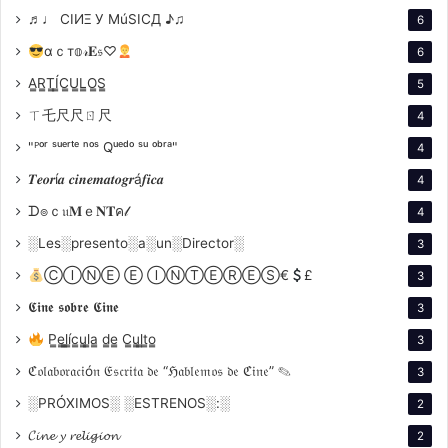
♬♩ CIИΞ У MúSICД ♪♫
La música de Alberto Soifer juega un papel crucial en
6
la narrativa. El uso del tango no solo como música de
αｃт𝕠𝓇𝐄𝔰♡
6
fondo, sino como un recurso melodramático, acentúa
A̳R̳T̳Í̳C̳U̳L̳O̳S̳
5
las emociones de las clases populares. La presencia
ㄒ乇尺尺ㄖ尺
4
de Tito Lusiardo, un reconocido intérprete de tango,
"ᴾᵒʳ ˢᵘᵉʳᵗᵉ ⁿᵒˢ Qᵘᵉᵈᵒ ˢᵘ ᵒᵇʳᵃ"
4
añade autenticidad al ambiente de barrio y milonga.
𝑻𝒆𝒐𝒓í𝒂 𝒄𝒊𝒏𝒆𝒎𝒂𝒕𝒐𝒈𝒓á𝒇𝒊𝒄𝒂
4
ᗪ๏ｃ𝔲𝐌ｅ𝐍𝐓ค𝓁
4
░Les░presento░a░un░Director░
3
ⒸⒾⓃⒺ Ⓔ ⒾⓃⓉⒺⓇⒺⓈ€
£
3
𝕮𝖎𝖓𝖊 𝖘𝖔𝖇𝖗𝖊 𝕮𝖎𝖓𝖊
3
Producción y Recaudación
P̳e̳l̳í̳c̳u̳l̳a̳ d̳e̳ C̳u̳l̳t̳o̳
3
ℭ𝔬𝔩𝔞𝔟𝔬𝔯𝔞𝔠𝔦ó𝔫 𝔈𝔰𝔠𝔯𝔦𝔱𝔞 𝔡𝔢 “ℌ𝔞𝔟𝔩𝔢𝔪𝔬𝔰 𝔡𝔢 ℭ𝔦𝔫𝔢” ✎
3
Producida por los estudios Lumiton, «Mujeres que
░PRÓXIMOS░ ░ESTRENOS░:░
2
Trabajan» se filmó durante el apogeo del cine
𝓒𝓲𝓷𝓮 𝔂 𝓻𝓮𝓵𝓲𝓰𝓲𝓸𝓷
argentino. Aunque no se dispone de cifras exactas
2