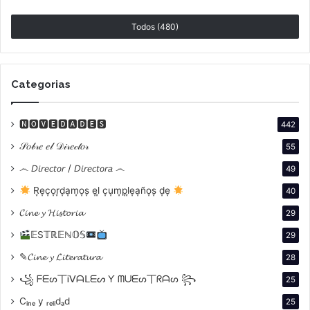
adaptar producciones extranjeras al contexto local,
Todos (480)
dirige la película con un enfoque que mezcla
elementos de comedia romántica hollywoodense y
crítica social. El guion, coescrito por Romero y
Categorias
Marshall, utiliza el humor para explorar temas de clase
y género, proporcionando una mirada aguda sobre las
dinámicas sociales de la época.
🅽🅾🆅🅴🅳🅰🅳🅴🆂
442
𝒮𝑜𝒷𝓇𝑒 𝑒𝓁 𝒟𝒾𝓇𝑒𝒸𝓉𝑜𝓇
55
෴ 𝘋𝘪𝘳𝘦𝘤𝘵𝘰𝘳 / 𝘋𝘪𝘳𝘦𝘤𝘵𝘰𝘳𝘢 ෴
49
R͙e͙c͙o͙r͙d͙a͙m͙o͙s͙ e͙l͙ c͙u͙m͙p͙l͙e͙a͙ño͙s͙ d͙e͙
40
𝓒𝓲𝓷𝓮 𝔂 𝓗𝓲𝓼𝓽𝓸𝓻𝓲𝓪
29
𝔼S𝕋ℝ𝔼ℕ𝕆𝕊
29
✎𝓒𝓲𝓷𝓮 𝔂 𝓛𝓲𝓽𝓮𝓻𝓪𝓽𝓾𝓻𝓪
28
꧁ ᖴᗴᔕ丅Ꭵᐯᗩᒪᗴᔕ Ƴ ᗰᑌᗴᔕ丅ᖇᗩᔕ ꧂
25
Cᵢₙₑ y ᵣₑₗᵢdₐd
25