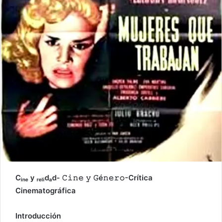
Cᵢ
ₙ
ₑ
y ᵣₑ
ₗ
ᵢdₐd-
𝙲𝚒𝚗𝚎
𝚢
𝙶
é
𝚗𝚎𝚛𝚘-Crítica
Cinematográfica
Introducción