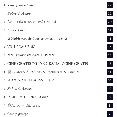
𝒞𝒾𝓃𝑒 𝓎 𝓁𝒾𝓉𝑒𝓇𝒶𝓉𝓊𝓇𝒶
22
𝓢𝓸𝓫𝓻𝓮 𝓮𝓵 𝓐𝓬𝓽𝓸𝓻
22
ℝ𝕖𝕔𝕠𝕣𝕕𝕒𝕞𝕠𝕤 𝕖𝕝 𝕖𝕤𝕥𝕣𝕖𝕟𝕠 𝕕𝕖
20
Fotografía y Montaje
𝕮𝖎𝖓𝖊 𝖈𝖑á𝖘𝖎𝖈𝖔
19
¤ 𝓗𝓪𝓫𝓵𝓮𝓶𝓸𝓼 𝓭𝓮 𝓒𝓲𝓷𝓮 𝓽𝓮 𝓲𝓷𝓿𝓲𝓽𝓪 𝓪 𝓿𝓮𝓻 ¤
18
La fotografía, típica del cine de la época, utiliza
decorados fijos que reflejan la vida urbana de Buenos
∀ϽIꓕI̗⅂OԀ ʎ ƎNIϽ
17
Aires. El montaje es ágil, lo que permite mantener un
≋≋Estrenos≋ de≋ HOY≋≋
15
ritmo dinámico a lo largo de la película, característica
𝐂𝐈𝐍𝐄 𝐆𝐑𝐀𝐓𝐈𝐒 ツ𝐂𝐈𝐍𝐄 𝐆𝐑𝐀𝐓𝐈𝐒 ツ𝐂𝐈𝐍𝐄 𝐆𝐑𝐀𝐓𝐈𝐒
15
del estilo de Romero.
ℭ𝔬𝔩𝔞𝔟𝔬𝔯𝔞𝔠𝔦ó𝔫 𝔈𝔰𝔠𝔯𝔦𝔱𝔞 𝔡𝔢 “ℌ𝔞𝔟𝔩𝔢𝔪𝔬𝔰 𝔡𝔢 ℭ𝔦𝔫𝔢” ✎
11
♬♪℃іทЄ ү ᗰԱՏі℃ᗋ ♩ ♭ ♪
10
𝓢𝓸𝓫𝓻𝓮 𝓮𝓵 𝓐𝓬𝓽𝓸𝓻a
10
.•CINE Y TECNOLOGÍA•.
8
☝𝙲𝚒𝚗𝚎 𝚢 𝙶é𝚗𝚎𝚛𝚘
8
Música
Ⲥⲓⲛⲉ ⲩ 𝓰ⲉ́ⲛⲉꞅⲟ
7