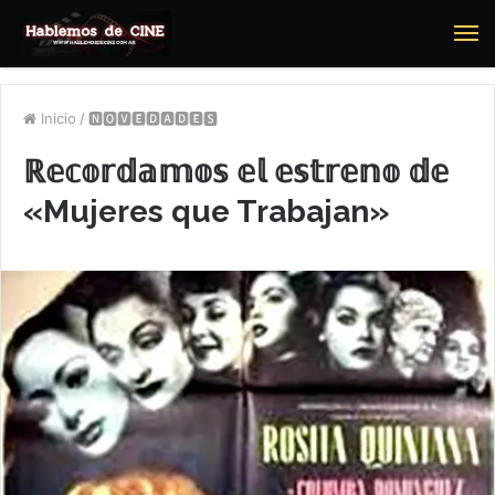
M
Inicio
/
🅽🅾🆅🅴🅳🅰🅳🅴🆂
ℝ𝕖𝕔𝕠𝕣𝕕𝕒𝕞𝕠𝕤 𝕖𝕝 𝕖𝕤𝕥𝕣𝕖𝕟𝕠 𝕕𝕖
«Mujeres que Trabajan»