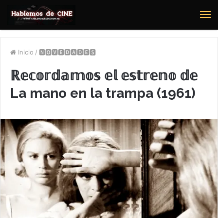
M
Inicio
/
🅽🅾🆅🅴🅳🅰🅳🅴🆂
ℝ𝕖𝕔𝕠𝕣𝕕𝕒𝕞𝕠𝕤 𝕖𝕝 𝕖𝕤𝕥𝕣𝕖𝕟𝕠 𝕕𝕖
La mano en la trampa (1961)