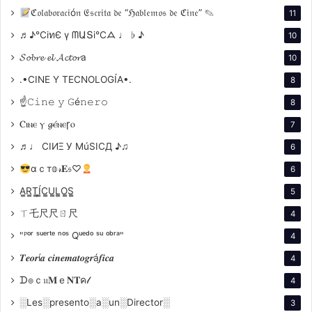
ℭ𝔬𝔩𝔞𝔟𝔬𝔯𝔞𝔠𝔦ó𝔫 𝔈𝔰𝔠𝔯𝔦𝔱𝔞 𝔡𝔢 “ℌ𝔞𝔟𝔩𝔢𝔪𝔬𝔰 𝔡𝔢 ℭ𝔦𝔫𝔢” ✎
11
♬♪℃іทЄ ү ᗰԱՏі℃ᗋ ♩ ♭ ♪
10
𝓢𝓸𝓫𝓻𝓮 𝓮𝓵 𝓐𝓬𝓽𝓸𝓻a
10
.•CINE Y TECNOLOGÍA•.
8
☝𝙲𝚒𝚗𝚎 𝚢 𝙶é𝚗𝚎𝚛𝚘
8
Torre Nilsson y la modernización
Ⲥⲓⲛⲉ ⲩ 𝓰ⲉ́ⲛⲉꞅⲟ
del cine argentino
7
♬♩ CIИΞ У MúSICД ♪♫
6
Leopoldo Torre Nilsson fue un director clave en la
αｃт𝕠𝓇𝐄𝔰♡
6
renovación del cine nacional. Su alianza creativa con
Beatriz Guido aportó densidad psicológica y un estilo
A̳R̳T̳Í̳C̳U̳L̳O̳S̳
5
visual refinado. En
La mano en la trampa
, despliega un
ㄒ乇尺尺ㄖ尺
4
gótico singular, cargado de atmósfera opresiva, que
"ᴾᵒʳ ˢᵘᵉʳᵗᵉ ⁿᵒˢ Qᵘᵉᵈᵒ ˢᵘ ᵒᵇʳᵃ"
4
convierte los secretos familiares en metáforas de una
𝑻𝒆𝒐𝒓í𝒂 𝒄𝒊𝒏𝒆𝒎𝒂𝒕𝒐𝒈𝒓á𝒇𝒊𝒄𝒂
4
sociedad rígida y condenatoria.
ᗪ๏ｃ𝔲𝐌ｅ𝐍𝐓ค𝓁
4
Narrativa y estética: el gótico
░Les░presento░a░un░Director░
3