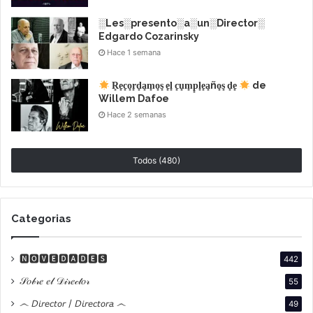
░Les░presento░a░un░Director░
Edgardo Cozarinsky
Hace 1 semana
R͙e͙c͙o͙r͙d͙a͙m͙o͙s͙ e͙l͙ c͙u͙m͙p͙l͙e͙a͙ño͙s͙ d͙e͙
de
Willem Dafoe
Hace 2 semanas
Todos (480)
Sinopsis
Categorias
🅽🅾🆅🅴🅳🅰🅳🅴🆂
442
𝒮𝑜𝒷𝓇𝑒 𝑒𝓁 𝒟𝒾𝓇𝑒𝒸𝓉𝑜𝓇
55
෴ 𝘋𝘪𝘳𝘦𝘤𝘵𝘰𝘳 / 𝘋𝘪𝘳𝘦𝘤𝘵𝘰𝘳𝘢 ෴
49