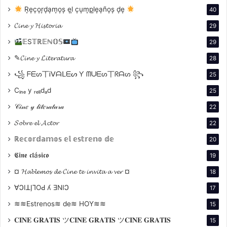
R͙e͙c͙o͙r͙d͙a͙m͙o͙s͙ e͙l͙ c͙u͙m͙p͙l͙e͙a͙ño͙s͙ d͙e͙
40
𝓒𝓲𝓷𝓮 𝔂 𝓗𝓲𝓼𝓽𝓸𝓻𝓲𝓪
29
Laura (Elsa Daniel), una joven estudiante, regresa a la
𝔼S𝕋ℝ𝔼ℕ𝕆𝕊
29
mansión familiar tras un año en un internado religioso.
✎𝓒𝓲𝓷𝓮 𝔂 𝓛𝓲𝓽𝓮𝓻𝓪𝓽𝓾𝓻𝓪
28
Lo que parecía un verano rutinario se transforma en
꧁ ᖴᗴᔕ丅Ꭵᐯᗩᒪᗴᔕ Ƴ ᗰᑌᗴᔕ丅ᖇᗩᔕ ꧂
25
un viaje inquietante cuando descubre los secretos
Cᵢₙₑ y ᵣₑₗᵢdₐd
25
que su madre y su tía esconden tras las paredes de la
casona. En el desván habita una figura recluida y
𝒞𝒾𝓃𝑒 𝓎 𝓁𝒾𝓉𝑒𝓇𝒶𝓉𝓊𝓇𝒶
22
considerada peligrosa. La curiosidad de Laura la
𝓢𝓸𝓫𝓻𝓮 𝓮𝓵 𝓐𝓬𝓽𝓸𝓻
22
conduce a una verdad que la enfrenta con sus propios
ℝ𝕖𝕔𝕠𝕣𝕕𝕒𝕞𝕠𝕤 𝕖𝕝 𝕖𝕤𝕥𝕣𝕖𝕟𝕠 𝕕𝕖
20
límites y la sumerge en un ciclo de opresión del que
𝕮𝖎𝖓𝖊 𝖈𝖑á𝖘𝖎𝖈𝖔
19
no podrá escapar.
¤ 𝓗𝓪𝓫𝓵𝓮𝓶𝓸𝓼 𝓭𝓮 𝓒𝓲𝓷𝓮 𝓽𝓮 𝓲𝓷𝓿𝓲𝓽𝓪 𝓪 𝓿𝓮𝓻 ¤
18
∀ϽIꓕI̗⅂OԀ ʎ ƎNIϽ
17
≋≋Estrenos≋ de≋ HOY≋≋
15
𝐂𝐈𝐍𝐄 𝐆𝐑𝐀𝐓𝐈𝐒 ツ𝐂𝐈𝐍𝐄 𝐆𝐑𝐀𝐓𝐈𝐒 ツ𝐂𝐈𝐍𝐄 𝐆𝐑𝐀𝐓𝐈𝐒
15