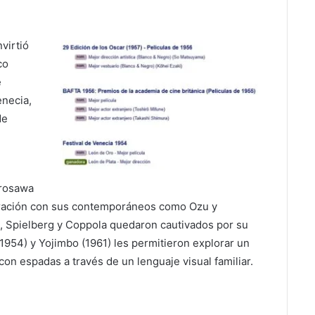
virtió
co
e
enecia,
de
urosawa
aración con sus contemporáneos como Ozu y
, Spielberg y Coppola quedaron cautivados por su
1954) y Yojimbo (1961) les permitieron explorar un
con espadas a través de un lenguaje visual familiar.