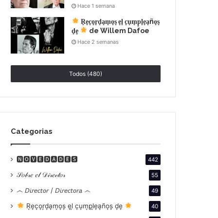
Hace 1 semana
R͙e͙c͙o͙r͙d͙a͙m͙o͙s͙ e͙l͙ c͙u͙m͙p͙l͙e͙a͙ño͙s͙
d͙e͙
de Willem Dafoe
Hace 2 semanas
Todos (480)
Categorias
🅽🅾🆅🅴🅳🅰🅳🅴🆂
442
𝒮𝑜𝒷𝓇𝑒 𝑒𝓁 𝒟𝒾𝓇𝑒𝒸𝓉𝑜𝓇
55
෴ 𝘋𝘪𝘳𝘦𝘤𝘵𝘰𝘳 / 𝘋𝘪𝘳𝘦𝘤𝘵𝘰𝘳𝘢 ෴
49
R͙e͙c͙o͙r͙d͙a͙m͙o͙s͙ e͙l͙ c͙u͙m͙p͙l͙e͙a͙ño͙s͙ d͙e͙
40