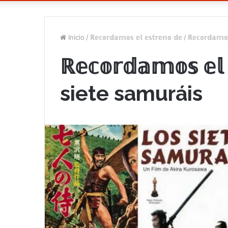
Inicio
/
ℝ𝕖𝕔𝕠𝕣𝕕𝕒𝕞𝕠𝕤 𝕖𝕝 𝕖𝕤𝕥𝕣𝕖𝕟𝕠 𝕕𝕖
/
ℝ𝕖𝕔𝕠𝕣𝕕𝕒𝕞
ℝ𝕖𝕔𝕠𝕣𝕕𝕒𝕞𝕠𝕤 𝕖𝕝
siete samuráis