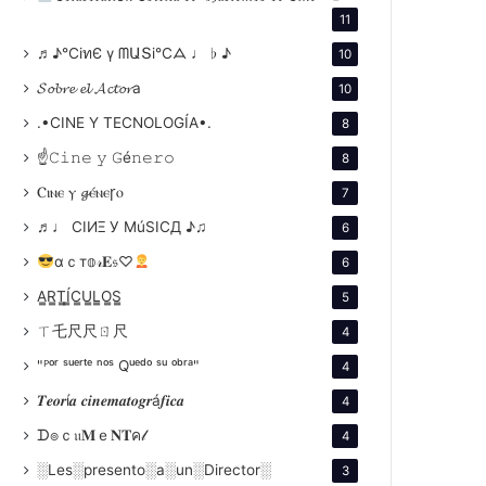
11
♬♪℃іทЄ ү ᗰԱՏі℃ᗋ ♩ ♭ ♪
10
𝓢𝓸𝓫𝓻𝓮 𝓮𝓵 𝓐𝓬𝓽𝓸𝓻a
10
.•CINE Y TECNOLOGÍA•.
8
☝𝙲𝚒𝚗𝚎 𝚢 𝙶é𝚗𝚎𝚛𝚘
8
Ⲥⲓⲛⲉ ⲩ 𝓰ⲉ́ⲛⲉꞅⲟ
7
♬♩ CIИΞ У MúSICД ♪♫
6
αｃт𝕠𝓇𝐄𝔰♡
6
A̳R̳T̳Í̳C̳U̳L̳O̳S̳
5
ㄒ乇尺尺ㄖ尺
4
"ᴾᵒʳ ˢᵘᵉʳᵗᵉ ⁿᵒˢ Qᵘᵉᵈᵒ ˢᵘ ᵒᵇʳᵃ"
4
𝑻𝒆𝒐𝒓í𝒂 𝒄𝒊𝒏𝒆𝒎𝒂𝒕𝒐𝒈𝒓á𝒇𝒊𝒄𝒂
4
ᗪ๏ｃ𝔲𝐌ｅ𝐍𝐓ค𝓁
4
░Les░presento░a░un░Director░
3