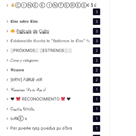
ⒸⒾⓃⒺ Ⓔ ⒾⓃⓉⒺⓇⒺⓈ€
£
3
𝕮𝖎𝖓𝖊 𝖘𝖔𝖇𝖗𝖊 𝕮𝖎𝖓𝖊
3
P̳e̳l̳í̳c̳u̳l̳a̳ d̳e̳ C̳u̳l̳t̳o̳
3
ℭ𝔬𝔩𝔞𝔟𝔬𝔯𝔞𝔠𝔦ó𝔫 𝔈𝔰𝔠𝔯𝔦𝔱𝔞 𝔡𝔢 “ℌ𝔞𝔟𝔩𝔢𝔪𝔬𝔰 𝔡𝔢 ℭ𝔦𝔫𝔢” ✎
3
░PRÓXIMOS░ ░ESTRENOS░:░
2
𝓒𝓲𝓷𝓮 𝔂 𝓻𝓮𝓵𝓲𝓰𝓲𝓸𝓷
2
𝑾𝒆𝒔𝒕𝒆𝒓𝒏
2
⟆∈ᖇ⫯∈⟆ ᕈᎯᖇᎯ 𝓿∈ᖇ
2
𝒞ₒₘₑₙₜₐₙ 𝒟ₒ ₗₒ 𝒬ᵤₑ ᵥi
1
♥
RECONOCIMIENTO
♥
1
Cᵢₑₙcᵢₐ fᵢccᵢóₙ
1
𝕤𝔢ᖇ𝐢Ⓔｓ
1
Pσɾ ʂυҽɾƚҽ ɳσʂ ϙυҽԃα ʂυ σႦɾα
1