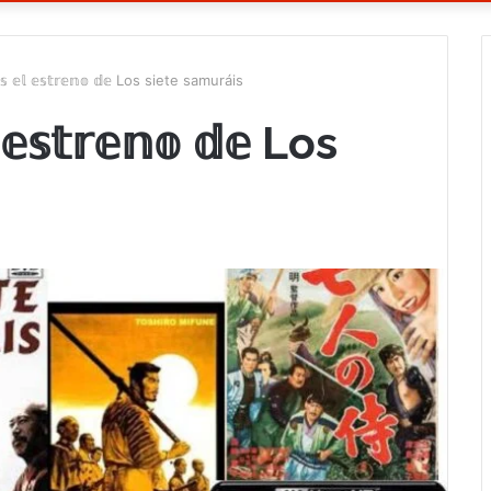
𝕤 𝕖𝕝 𝕖𝕤𝕥𝕣𝕖𝕟𝕠 𝕕𝕖 Los siete samuráis
 𝕖𝕤𝕥𝕣𝕖𝕟𝕠 𝕕𝕖 Los