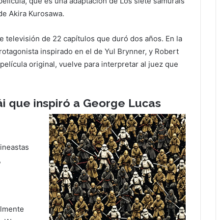
película, que es una adaptación de Los siete samuráis
de Akira Kurosawa.
e televisión de 22 capítulos que duró dos años. En la
rotagonista inspirado en el de Yul Brynner, y Robert
elícula original, vuelve para interpretar al juez que
i que inspiró a George Lucas
cineastas
,
almente