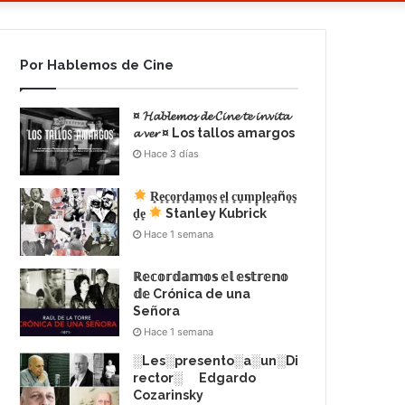
Por Hablemos de Cine
¤ 𝓗𝓪𝓫𝓵𝓮𝓶𝓸𝓼 𝓭𝓮 𝓒𝓲𝓷𝓮 𝓽𝓮 𝓲𝓷𝓿𝓲𝓽𝓪
𝓪 𝓿𝓮𝓻 ¤ Los tallos amargos
Hace 3 días
R͙e͙c͙o͙r͙d͙a͙m͙o͙s͙ e͙l͙ c͙u͙m͙p͙l͙e͙a͙ño͙s͙
d͙e͙
Stanley Kubrick
Hace 1 semana
ℝ𝕖𝕔𝕠𝕣𝕕𝕒𝕞𝕠𝕤 𝕖𝕝 𝕖𝕤𝕥𝕣𝕖𝕟𝕠
𝕕𝕖 Crónica de una
Señora
Hace 1 semana
░Les░presento░a░un░Di
rector░ Edgardo
Cozarinsky