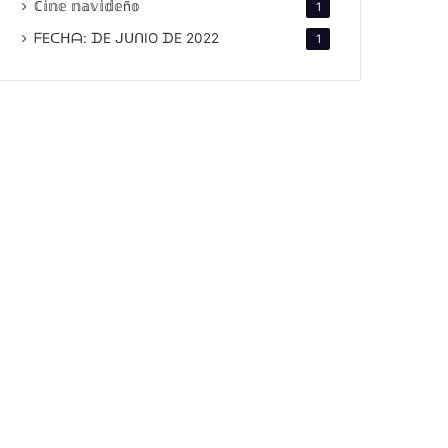
ℂ𝕚𝕟𝕖 𝕟𝕒𝕧𝕚𝕕𝕖ñ𝕠
1
ᖴEᑕᕼᗩ: ᗪE ᒍᑌᑎIO ᗪE 2022
1