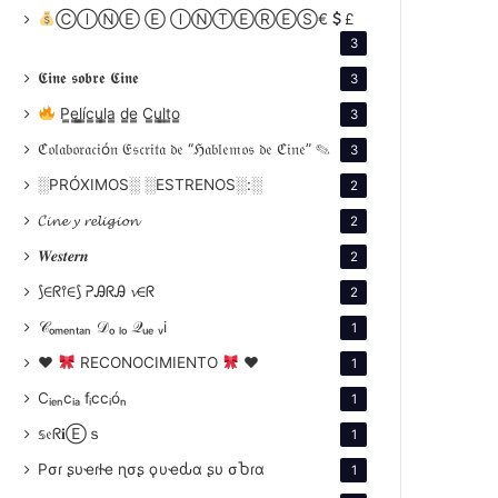
ⒸⒾⓃⒺ Ⓔ ⒾⓃⓉⒺⓇⒺⓈ€
£
3
𝕮𝖎𝖓𝖊 𝖘𝖔𝖇𝖗𝖊 𝕮𝖎𝖓𝖊
3
P̳e̳l̳í̳c̳u̳l̳a̳ d̳e̳ C̳u̳l̳t̳o̳
3
ℭ𝔬𝔩𝔞𝔟𝔬𝔯𝔞𝔠𝔦ó𝔫 𝔈𝔰𝔠𝔯𝔦𝔱𝔞 𝔡𝔢 “ℌ𝔞𝔟𝔩𝔢𝔪𝔬𝔰 𝔡𝔢 ℭ𝔦𝔫𝔢” ✎
3
░PRÓXIMOS░ ░ESTRENOS░:░
2
𝓒𝓲𝓷𝓮 𝔂 𝓻𝓮𝓵𝓲𝓰𝓲𝓸𝓷
2
𝑾𝒆𝒔𝒕𝒆𝒓𝒏
2
⟆∈ᖇ⫯∈⟆ ᕈᎯᖇᎯ 𝓿∈ᖇ
2
𝒞ₒₘₑₙₜₐₙ 𝒟ₒ ₗₒ 𝒬ᵤₑ ᵥi
1
♥
RECONOCIMIENTO
♥
1
Cᵢₑₙcᵢₐ fᵢccᵢóₙ
1
𝕤𝔢ᖇ𝐢Ⓔｓ
1
Pσɾ ʂυҽɾƚҽ ɳσʂ ϙυҽԃα ʂυ σႦɾα
1