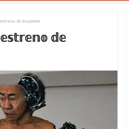
 𝕖𝕤𝕥𝕣𝕖𝕟𝕠 𝕕𝕖 Inuyashiki
𝕖𝕤𝕥𝕣𝕖𝕟𝕠 𝕕𝕖