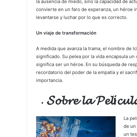
la ausencia de miedo, sino la capacidad de actu
convierte en un faro de esperanza, un héroe i
levantarse y luchar por lo que es correcto.
Un viaje de transformación
A medida que avanza la trama, el nombre de Ich
significado. Su pelea por la vida encapsula un 
significa ser un héroe. En su búsqueda de resp
recordatorio del poder de la empatía y el sacr
importancia.
𝓢𝓸𝓫𝓻𝓮
𝓵𝓪 𝓟𝓮𝓵
í
𝓬𝓾𝓵
La pel
de un 
un tes