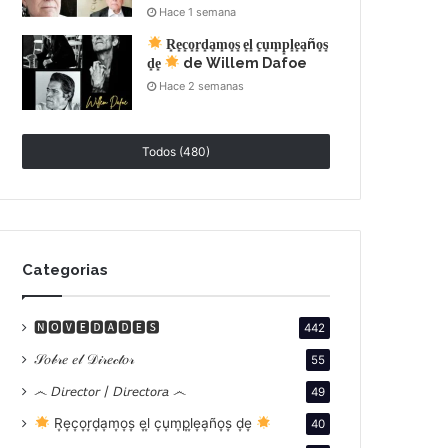
Hace 1 semana
R͙e͙c͙o͙r͙d͙a͙m͙o͙s͙ e͙l͙ c͙u͙m͙p͙l͙e͙a͙ño͙s͙
d͙e͙
de Willem Dafoe
Hace 2 semanas
Todos (480)
Categorias
🅽🅾🆅🅴🅳🅰🅳🅴🆂
442
𝒮𝑜𝒷𝓇𝑒 𝑒𝓁 𝒟𝒾𝓇𝑒𝒸𝓉𝑜𝓇
55
෴ 𝘋𝘪𝘳𝘦𝘤𝘵𝘰𝘳 / 𝘋𝘪𝘳𝘦𝘤𝘵𝘰𝘳𝘢 ෴
49
R͙e͙c͙o͙r͙d͙a͙m͙o͙s͙ e͙l͙ c͙u͙m͙p͙l͙e͙a͙ño͙s͙ d͙e͙
40