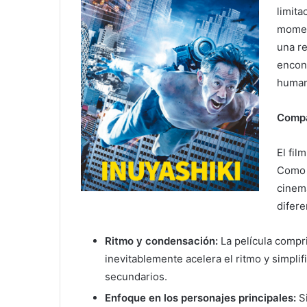
limita
momen
una r
encon
human
Compa
El fil
Como 
cinem
difere
Ritmo y condensación:
La película compri
inevitablemente acelera el ritmo y simpli
secundarios.
Enfoque en los personajes principales:
Si