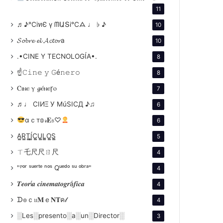
11
♬♪℃іทЄ ү ᗰԱՏі℃ᗋ ♩ ♭ ♪
10
𝓢𝓸𝓫𝓻𝓮 𝓮𝓵 𝓐𝓬𝓽𝓸𝓻a
10
.•CINE Y TECNOLOGÍA•.
8
☝𝙲𝚒𝚗𝚎 𝚢 𝙶é𝚗𝚎𝚛𝚘
8
Ⲥⲓⲛⲉ ⲩ 𝓰ⲉ́ⲛⲉꞅⲟ
7
♬♩ CIИΞ У MúSICД ♪♫
6
αｃт𝕠𝓇𝐄𝔰♡
6
A̳R̳T̳Í̳C̳U̳L̳O̳S̳
5
ㄒ乇尺尺ㄖ尺
4
"ᴾᵒʳ ˢᵘᵉʳᵗᵉ ⁿᵒˢ Qᵘᵉᵈᵒ ˢᵘ ᵒᵇʳᵃ"
4
𝑻𝒆𝒐𝒓í𝒂 𝒄𝒊𝒏𝒆𝒎𝒂𝒕𝒐𝒈𝒓á𝒇𝒊𝒄𝒂
4
ᗪ๏ｃ𝔲𝐌ｅ𝐍𝐓ค𝓁
4
░Les░presento░a░un░Director░
3