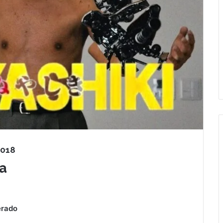
2018
a
erado