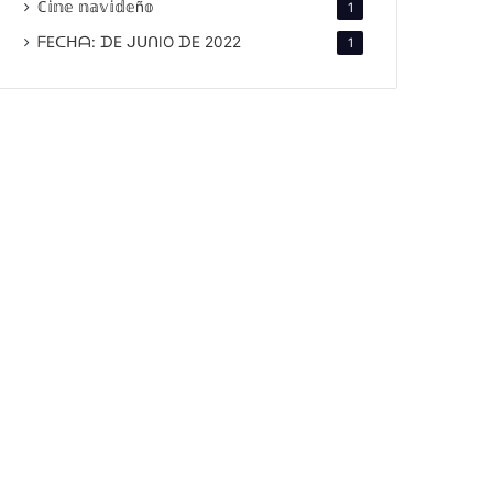
ℂ𝕚𝕟𝕖 𝕟𝕒𝕧𝕚𝕕𝕖ñ𝕠
1
ᖴEᑕᕼᗩ: ᗪE ᒍᑌᑎIO ᗪE 2022
1