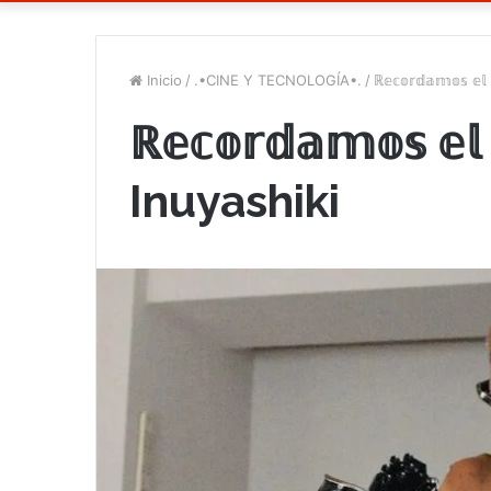
Inicio
/
.•CINE Y TECNOLOGÍA•.
/
ℝ𝕖𝕔𝕠𝕣𝕕𝕒𝕞𝕠𝕤 𝕖
ℝ𝕖𝕔𝕠𝕣𝕕𝕒𝕞𝕠𝕤 𝕖𝕝 
Inuyashiki