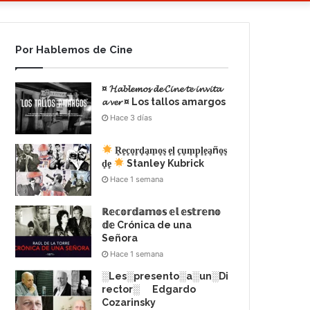
Por Hablemos de Cine
¤ 𝓗𝓪𝓫𝓵𝓮𝓶𝓸𝓼 𝓭𝓮 𝓒𝓲𝓷𝓮 𝓽𝓮 𝓲𝓷𝓿𝓲𝓽𝓪
𝓪 𝓿𝓮𝓻 ¤ Los tallos amargos
Hace 3 días
R͙e͙c͙o͙r͙d͙a͙m͙o͙s͙ e͙l͙ c͙u͙m͙p͙l͙e͙a͙ño͙s͙
d͙e͙
Stanley Kubrick
Hace 1 semana
ℝ𝕖𝕔𝕠𝕣𝕕𝕒𝕞𝕠𝕤 𝕖𝕝 𝕖𝕤𝕥𝕣𝕖𝕟𝕠
𝕕𝕖 Crónica de una
Señora
Hace 1 semana
░Les░presento░a░un░Di
rector░ Edgardo
Cozarinsky