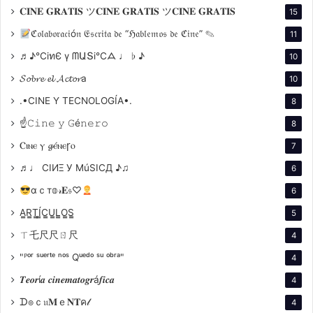
𝐂𝐈𝐍𝐄 𝐆𝐑𝐀𝐓𝐈𝐒 ツ𝐂𝐈𝐍𝐄 𝐆𝐑𝐀𝐓𝐈𝐒 ツ𝐂𝐈𝐍𝐄 𝐆𝐑𝐀𝐓𝐈𝐒
15
en la fe y la condición humana en un mundo marcado
por la desesperanza post-Holocausto y el miedo
ℭ𝔬𝔩𝔞𝔟𝔬𝔯𝔞𝔠𝔦ó𝔫 𝔈𝔰𝔠𝔯𝔦𝔱𝔞 𝔡𝔢 “ℌ𝔞𝔟𝔩𝔢𝔪𝔬𝔰 𝔡𝔢 ℭ𝔦𝔫𝔢” ✎
11
nuclear. A través de sus personajes, Bergman plantea
♬♪℃іทЄ ү ᗰԱՏі℃ᗋ ♩ ♭ ♪
10
preguntas sobre la existencia de Dios, el significado
𝓢𝓸𝓫𝓻𝓮 𝓮𝓵 𝓐𝓬𝓽𝓸𝓻a
10
de la vida y la naturaleza efímera de la felicidad,
.•CINE Y TECNOLOGÍA•.
8
invitando al espectador a confrontar las dudas y
☝𝙲𝚒𝚗𝚎 𝚢 𝙶é𝚗𝚎𝚛𝚘
ansiedades sobre un futuro incierto.
8
Ⲥⲓⲛⲉ ⲩ 𝓰ⲉ́ⲛⲉꞅⲟ
7
Impacto y legado
♬♩ CIИΞ У MúSICД ♪♫
6
El impacto fue inmediato y profundo, estableciendo a
αｃт𝕠𝓇𝐄𝔰♡
6
Bergman como una figura central en el cine
A̳R̳T̳Í̳C̳U̳L̳O̳S̳
5
independiente y en la academia. Su tratamiento de
ㄒ乇尺尺ㄖ尺
4
temas complejos y su lenguaje visual impactante no
"ᴾᵒʳ ˢᵘᵉʳᵗᵉ ⁿᵒˢ Qᵘᵉᵈᵒ ˢᵘ ᵒᵇʳᵃ"
4
solo redefinieron las narrativas cinematográficas, sino
que también situaron al cine en un espacio de respeto
𝑻𝒆𝒐𝒓í𝒂 𝒄𝒊𝒏𝒆𝒎𝒂𝒕𝒐𝒈𝒓á𝒇𝒊𝒄𝒂
4
comparable al de otras formas de arte.
ᗪ๏ｃ𝔲𝐌ｅ𝐍𝐓ค𝓁
4