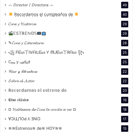
cuestiones existenciales.
෴ 𝘋𝘪𝘳𝘦𝘤𝘵𝘰𝘳 / 𝘋𝘪𝘳𝘦𝘤𝘵𝘰𝘳𝘢 ෴
49
R͙e͙c͙o͙r͙d͙a͙m͙o͙s͙ e͙l͙ c͙u͙m͙p͙l͙e͙a͙ño͙s͙ d͙e͙
40
𝓒𝓲𝓷𝓮 𝔂 𝓗𝓲𝓼𝓽𝓸𝓻𝓲𝓪
29
𝔼S𝕋ℝ𝔼ℕ𝕆𝕊
29
✎𝓒𝓲𝓷𝓮 𝔂 𝓛𝓲𝓽𝓮𝓻𝓪𝓽𝓾𝓻𝓪
28
꧁ ᖴᗴᔕ丅Ꭵᐯᗩᒪᗴᔕ Ƴ ᗰᑌᗴᔕ丅ᖇᗩᔕ ꧂
25
Cᵢₙₑ y ᵣₑₗᵢdₐd
25
𝒞𝒾𝓃𝑒 𝓎 𝓁𝒾𝓉𝑒𝓇𝒶𝓉𝓊𝓇𝒶
22
𝓢𝓸𝓫𝓻𝓮 𝓮𝓵 𝓐𝓬𝓽𝓸𝓻
22
ℝ𝕖𝕔𝕠𝕣𝕕𝕒𝕞𝕠𝕤 𝕖𝕝 𝕖𝕤𝕥𝕣𝕖𝕟𝕠 𝕕𝕖
20
𝕮𝖎𝖓𝖊 𝖈𝖑á𝖘𝖎𝖈𝖔
19
¤ 𝓗𝓪𝓫𝓵𝓮𝓶𝓸𝓼 𝓭𝓮 𝓒𝓲𝓷𝓮 𝓽𝓮 𝓲𝓷𝓿𝓲𝓽𝓪 𝓪 𝓿𝓮𝓻 ¤
18
Exploración de la Fe
∀ϽIꓕI̗⅂OԀ ʎ ƎNIϽ
17
Se erige como el primero de una serie de siete
≋≋Estrenos≋ de≋ HOY≋≋
15
películas que Bergman realizó, las cuales profundizan