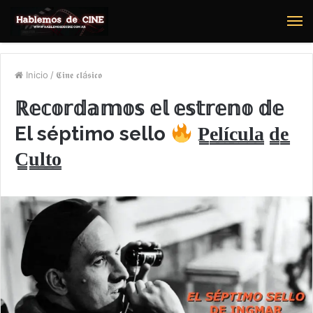
M
Inicio
/
𝕮𝖎𝖓𝖊 𝖈𝖑á𝖘𝖎𝖈𝖔
ℝ𝕖𝕔𝕠𝕣𝕕𝕒𝕞𝕠𝕤 𝕖𝕝 𝕖𝕤𝕥𝕣𝕖𝕟𝕠 𝕕𝕖
El séptimo sello
P̳e̳l̳í̳c̳u̳l̳a̳ d̳e̳
C̳u̳l̳t̳o̳