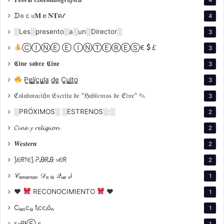
Latinoamericano La Habana (Cuba) – 2003
ᗪ๏ｃ𝔲𝐌ｅ𝐍𝐓ค𝓁
4
Mejor Director
░Les░presento░a░un░Director░
3
Festival de Cine de Guadalajara
ⒸⒾⓃⒺ Ⓔ ⒾⓃⓉⒺⓇⒺⓈ€
£
3
𝕮𝖎𝖓𝖊 𝖘𝖔𝖇𝖗𝖊 𝕮𝖎𝖓𝖊
3
Mejor Película
P̳e̳l̳í̳c̳u̳l̳a̳ d̳e̳ C̳u̳l̳t̳o̳
3
Festival de Cine Iberoamericano de Santa Cruz de la
Sierra (Bolivia)
ℭ𝔬𝔩𝔞𝔟𝔬𝔯𝔞𝔠𝔦ó𝔫 𝔈𝔰𝔠𝔯𝔦𝔱𝔞 𝔡𝔢 “ℌ𝔞𝔟𝔩𝔢𝔪𝔬𝔰 𝔡𝔢 ℭ𝔦𝔫𝔢” ✎
3
░PRÓXIMOS░ ░ESTRENOS░:░
2
9 Premios Centinela: Mejor Guión, Mejor Director,
𝓒𝓲𝓷𝓮 𝔂 𝓻𝓮𝓵𝓲𝓰𝓲𝓸𝓷
2
Mejor Actor, entre otros.
𝑾𝒆𝒔𝒕𝒆𝒓𝒏
2
Tandil Film Fest (Argentina)
⟆∈ᖇ⫯∈⟆ ᕈᎯᖇᎯ 𝓿∈ᖇ
2
Premio Balance de Plata
𝒞ₒₘₑₙₜₐₙ 𝒟ₒ ₗₒ 𝒬ᵤₑ ᵥi
1
Pantalla Pinamar (Argentina)
♥
RECONOCIMIENTO
♥
1
Cᵢₑₙcᵢₐ fᵢccᵢóₙ
1
𝕤𝔢ᖇ𝐢Ⓔｓ
1