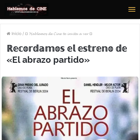
M
Inicio
/
¤ 𝓗𝓪𝓫𝓵𝓮𝓶𝓸𝓼 𝓭𝓮 𝓒𝓲𝓷𝓮 𝓽𝓮 𝓲𝓷𝓿𝓲𝓽𝓪 𝓪 𝓿𝓮𝓻 ¤
ℝ𝕖𝕔𝕠𝕣𝕕𝕒𝕞𝕠𝕤 𝕖𝕝 𝕖𝕤𝕥𝕣𝕖𝕟𝕠 𝕕𝕖
«El abrazo partido»