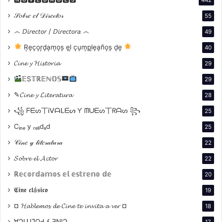
𝒮𝑜𝒷𝓇𝑒 𝑒𝓁 𝒟𝒾𝓇𝑒𝒸𝓉𝑜𝓇
55
෴ 𝘋𝘪𝘳𝘦𝘤𝘵𝘰𝘳 / 𝘋𝘪𝘳𝘦𝘤𝘵𝘰𝘳𝘢 ෴
49
R͙e͙c͙o͙r͙d͙a͙m͙o͙s͙ e͙l͙ c͙u͙m͙p͙l͙e͙a͙ño͙s͙ d͙e͙
40
𝓒𝓲𝓷𝓮 𝔂 𝓗𝓲𝓼𝓽𝓸𝓻𝓲𝓪
29
𝔼S𝕋ℝ𝔼ℕ𝕆𝕊
29
✎𝓒𝓲𝓷𝓮 𝔂 𝓛𝓲𝓽𝓮𝓻𝓪𝓽𝓾𝓻𝓪
28
꧁ ᖴᗴᔕ丅Ꭵᐯᗩᒪᗴᔕ Ƴ ᗰᑌᗴᔕ丅ᖇᗩᔕ ꧂
25
Cᵢₙₑ y ᵣₑₗᵢdₐd
25
𝒞𝒾𝓃𝑒 𝓎 𝓁𝒾𝓉𝑒𝓇𝒶𝓉𝓊𝓇𝒶
22
P R E M I O S
𝓢𝓸𝓫𝓻𝓮 𝓮𝓵 𝓐𝓬𝓽𝓸𝓻
22
ℝ𝕖𝕔𝕠𝕣𝕕𝕒𝕞𝕠𝕤 𝕖𝕝 𝕖𝕤𝕥𝕣𝕖𝕟𝕠 𝕕𝕖
20
Oso de Plata: Jury Grand Prix – Daniel Burman
𝕮𝖎𝖓𝖊 𝖈𝖑á𝖘𝖎𝖈𝖔
Oso de Plata: Mejor Actor – Daniel Hendler
19
Berlin International Film Festival – 2004
¤ 𝓗𝓪𝓫𝓵𝓮𝓶𝓸𝓼 𝓭𝓮 𝓒𝓲𝓷𝓮 𝓽𝓮 𝓲𝓷𝓿𝓲𝓽𝓪 𝓪 𝓿𝓮𝓻 ¤
18
∀ϽIꓕI̗⅂OԀ ʎ ƎNIϽ
17