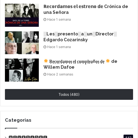
ℝ𝕖𝕔𝕠𝕣𝕕𝕒𝕞𝕠𝕤 𝕖𝕝 𝕖𝕤𝕥𝕣𝕖𝕟𝕠 𝕕𝕖 Crónica de
La proyección
una Señora
se realizará el miércoles 27 de
Hace 1 semana
marzo a las 20h. en la Sala 1
░Les░presento░a░un░Director░
del Cine Gaumont
(Rivadavia 1635)
Edgardo Cozarinsky
y será abierta al público general con
Hace 1 semana
entrada libre y gratuita
R͙e͙c͙o͙r͙d͙a͙m͙o͙s͙ e͙l͙ c͙u͙m͙p͙l͙e͙a͙ño͙s͙ d͙e͙
de
Willem Dafoe
Hace 2 semanas
Todos (480)
Categorias
🅽🅾🆅🅴🅳🅰🅳🅴🆂
442