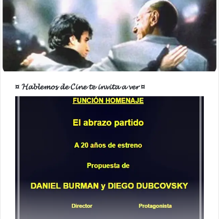
¤ 𝓗𝓪𝓫𝓵𝓮𝓶𝓸𝓼 𝓭𝓮 𝓒𝓲𝓷𝓮 𝓽𝓮 𝓲𝓷𝓿𝓲𝓽𝓪 𝓪 𝓿𝓮𝓻 ¤