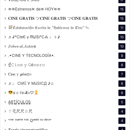
Mejor Película
≋≋Estrenos≋ de≋ HOY≋≋
15
Bangkok World Film Festival – 2004
𝐂𝐈𝐍𝐄 𝐆𝐑𝐀𝐓𝐈𝐒 ツ𝐂𝐈𝐍𝐄 𝐆𝐑𝐀𝐓𝐈𝐒 ツ𝐂𝐈𝐍𝐄 𝐆𝐑𝐀𝐓𝐈𝐒
15
ℭ𝔬𝔩𝔞𝔟𝔬𝔯𝔞𝔠𝔦ó𝔫 𝔈𝔰𝔠𝔯𝔦𝔱𝔞 𝔡𝔢 “ℌ𝔞𝔟𝔩𝔢𝔪𝔬𝔰 𝔡𝔢 ℭ𝔦𝔫𝔢” ✎
11
♬♪℃іทЄ ү ᗰԱՏі℃ᗋ ♩ ♭ ♪
10
𝓢𝓸𝓫𝓻𝓮 𝓮𝓵 𝓐𝓬𝓽𝓸𝓻a
10
.•CINE Y TECNOLOGÍA•.
8
☝𝙲𝚒𝚗𝚎 𝚢 𝙶é𝚗𝚎𝚛𝚘
8
Ⲥⲓⲛⲉ ⲩ 𝓰ⲉ́ⲛⲉꞅⲟ
7
Mejor Película
♬♩ CIИΞ У MúSICД ♪♫
6
Mejor Director – Daniel Burman
αｃт𝕠𝓇𝐄𝔰♡
6
ICCI – Premio al Guión
A̳R̳T̳Í̳C̳U̳L̳O̳S̳
Lleida Latin American Film Festival – 2004
5
ㄒ乇尺尺ㄖ尺
4
Canal Plus/SGAE – Best Unpublished Screenplay
"ᴾᵒʳ ˢᵘᵉʳᵗᵉ ⁿᵒˢ Qᵘᵉᵈᵒ ˢᵘ ᵒᵇʳᵃ"
4
Festival Internacional de Cine de Nuevo Cine
𝑻𝒆𝒐𝒓í𝒂 𝒄𝒊𝒏𝒆𝒎𝒂𝒕𝒐𝒈𝒓á𝒇𝒊𝒄𝒂
4