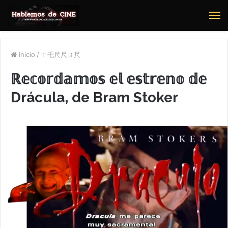
M
Inicio
/
ㄒ乇尺尺ㄖ尺
ℝ𝕖𝕔𝕠𝕣𝕕𝕒𝕞𝕠𝕤 𝕖𝕝 𝕖𝕤𝕥𝕣𝕖𝕟𝕠 𝕕𝕖
Drácula, de Bram Stoker