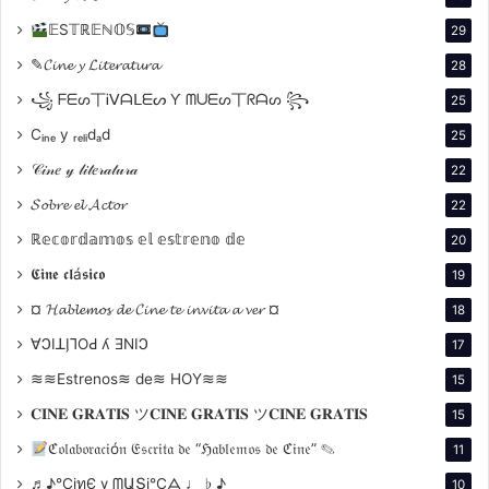
basándose en la novela Drácula de Bram Stoker,
junto con los impresionantes efectos visuales,
𝔼S𝕋ℝ𝔼ℕ𝕆𝕊
29
contribuyen a crear una experiencia envolvente que
✎𝓒𝓲𝓷𝓮 𝔂 𝓛𝓲𝓽𝓮𝓻𝓪𝓽𝓾𝓻𝓪
28
captura la esencia del terror gótico.
꧁ ᖴᗴᔕ丅Ꭵᐯᗩᒪᗴᔕ Ƴ ᗰᑌᗴᔕ丅ᖇᗩᔕ ꧂
25
Cᵢₙₑ y ᵣₑₗᵢdₐd
25
𝒞𝒾𝓃𝑒 𝓎 𝓁𝒾𝓉𝑒𝓇𝒶𝓉𝓊𝓇𝒶
22
𝓢𝓸𝓫𝓻𝓮 𝓮𝓵 𝓐𝓬𝓽𝓸𝓻
22
Esta película, que fusiona terror y romance, se
convirtió rápidamente en un fenómeno cultural,
ℝ𝕖𝕔𝕠𝕣𝕕𝕒𝕞𝕠𝕤 𝕖𝕝 𝕖𝕤𝕥𝕣𝕖𝕟𝕠 𝕕𝕖
20
destacándose por su audaz interpretación de la
novela clásica y su innovador enfoque visual.
𝕮𝖎𝖓𝖊 𝖈𝖑á𝖘𝖎𝖈𝖔
19
¤ 𝓗𝓪𝓫𝓵𝓮𝓶𝓸𝓼 𝓭𝓮 𝓒𝓲𝓷𝓮 𝓽𝓮 𝓲𝓷𝓿𝓲𝓽𝓪 𝓪 𝓿𝓮𝓻 ¤
18
∀ϽIꓕI̗⅂OԀ ʎ ƎNIϽ
17
Una Visión Única de
≋≋Estrenos≋ de≋ HOY≋≋
15
Coppola
𝐂𝐈𝐍𝐄 𝐆𝐑𝐀𝐓𝐈𝐒 ツ𝐂𝐈𝐍𝐄 𝐆𝐑𝐀𝐓𝐈𝐒 ツ𝐂𝐈𝐍𝐄 𝐆𝐑𝐀𝐓𝐈𝐒
15
ℭ𝔬𝔩𝔞𝔟𝔬𝔯𝔞𝔠𝔦ó𝔫 𝔈𝔰𝔠𝔯𝔦𝔱𝔞 𝔡𝔢 “ℌ𝔞𝔟𝔩𝔢𝔪𝔬𝔰 𝔡𝔢 ℭ𝔦𝔫𝔢” ✎
11
♬♪℃іทЄ ү ᗰԱՏі℃ᗋ ♩ ♭ ♪
10