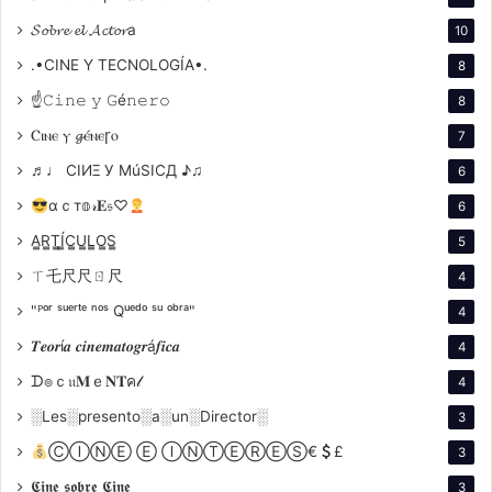
𝓢𝓸𝓫𝓻𝓮 𝓮𝓵 𝓐𝓬𝓽𝓸𝓻a
10
.•CINE Y TECNOLOGÍA•.
8
☝𝙲𝚒𝚗𝚎 𝚢 𝙶é𝚗𝚎𝚛𝚘
8
Ⲥⲓⲛⲉ ⲩ 𝓰ⲉ́ⲛⲉꞅⲟ
7
♬♩ CIИΞ У MúSICД ♪♫
6
αｃт𝕠𝓇𝐄𝔰♡
6
A̳R̳T̳Í̳C̳U̳L̳O̳S̳
5
ㄒ乇尺尺ㄖ尺
4
"ᴾᵒʳ ˢᵘᵉʳᵗᵉ ⁿᵒˢ Qᵘᵉᵈᵒ ˢᵘ ᵒᵇʳᵃ"
4
𝑻𝒆𝒐𝒓í𝒂 𝒄𝒊𝒏𝒆𝒎𝒂𝒕𝒐𝒈𝒓á𝒇𝒊𝒄𝒂
4
ᗪ๏ｃ𝔲𝐌ｅ𝐍𝐓ค𝓁
4
Desde el principio, la producción estuvo rodeada de
░Les░presento░a░un░Director░
3
rumores y expectativas. Aunque inicialmente se
ⒸⒾⓃⒺ Ⓔ ⒾⓃⓉⒺⓇⒺⓈ€
£
3
pensó que Coppola también escribiría el guion, la
𝕮𝖎𝖓𝖊 𝖘𝖔𝖇𝖗𝖊 𝕮𝖎𝖓𝖊
tarea recayó en James V. Hart, quien ya había
3