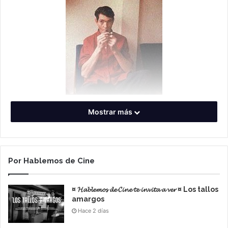
Mostrar más
La vida y legado
El documental profundiza en su vida, ofreciendo una
mirada íntima a su trayectoria personal y profesional.
Por Hablemos de Cine
Bauer nos lleva de la mano por los hitos más
relevantes en la biografía del escritor, desde su
¤ 𝓗𝓪𝓫𝓵𝓮𝓶𝓸𝓼 𝓭𝓮 𝓒𝓲𝓷𝓮 𝓽𝓮 𝓲𝓷𝓿𝓲𝓽𝓪 𝓪 𝓿𝓮𝓻 ¤ Los tallos
infancia en Argentina, hasta sus años de exilio en
amargos
Europa. La película nos muestra no solo como un
Hace 2 días
genio literario, sino como un hombre profundamente