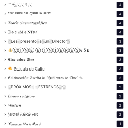
ㄒ乇尺尺ㄖ尺
4
desdoblamiento de personajes y el juego entre la
"ᴾᵒʳ ˢᵘᵉʳᵗᵉ ⁿᵒˢ Qᵘᵉᵈᵒ ˢᵘ ᵒᵇʳᵃ"
realidad y la fantasía son marcas distintivas del estilo
4
cortazariano que la película refleja de manera
𝑻𝒆𝒐𝒓í𝒂 𝒄𝒊𝒏𝒆𝒎𝒂𝒕𝒐𝒈𝒓á𝒇𝒊𝒄𝒂
4
efectiva. Al explorar estos aspectos, Bauer no solo
ᗪ๏ｃ𝔲𝐌ｅ𝐍𝐓ค𝓁
4
rinde homenaje al autor, sino que invita al espectador
░Les░presento░a░un░Director░
3
a sumergirse en el universo literario que ha cautivado
ⒸⒾⓃⒺ Ⓔ ⒾⓃⓉⒺⓇⒺⓈ€
£
3
a generaciones de lectores.
𝕮𝖎𝖓𝖊 𝖘𝖔𝖇𝖗𝖊 𝕮𝖎𝖓𝖊
3
P̳e̳l̳í̳c̳u̳l̳a̳ d̳e̳ C̳u̳l̳t̳o̳
3
ℭ𝔬𝔩𝔞𝔟𝔬𝔯𝔞𝔠𝔦ó𝔫 𝔈𝔰𝔠𝔯𝔦𝔱𝔞 𝔡𝔢 “ℌ𝔞𝔟𝔩𝔢𝔪𝔬𝔰 𝔡𝔢 ℭ𝔦𝔫𝔢” ✎
3
░PRÓXIMOS░ ░ESTRENOS░:░
2
𝓒𝓲𝓷𝓮 𝔂 𝓻𝓮𝓵𝓲𝓰𝓲𝓸𝓷
2
𝑾𝒆𝒔𝒕𝒆𝒓𝒏
2
⟆∈ᖇ⫯∈⟆ ᕈᎯᖇᎯ 𝓿∈ᖇ
2
Relaciones personales y tensiones creativas
𝒞ₒₘₑₙₜₐₙ 𝒟ₒ ₗₒ 𝒬ᵤₑ ᵥi
1