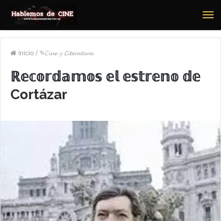
M
Inicio
/
✎𝓒𝓲𝓷𝓮 𝔂 𝓛𝓲𝓽𝓮𝓻𝓪𝓽𝓾𝓻𝓪
ℝ𝕖𝕔𝕠𝕣𝕕𝕒𝕞𝕠𝕤 𝕖𝕝 𝕖𝕤𝕥𝕣𝕖𝕟𝕠 𝕕𝕖
Cortázar