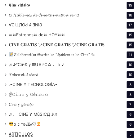
𝕮𝖎𝖓𝖊 𝖈𝖑á𝖘𝖎𝖈𝖔
19
¤ 𝓗𝓪𝓫𝓵𝓮𝓶𝓸𝓼 𝓭𝓮 𝓒𝓲𝓷𝓮 𝓽𝓮 𝓲𝓷𝓿𝓲𝓽𝓪 𝓪 𝓿𝓮𝓻 ¤
18
∀ϽIꓕI̗⅂OԀ ʎ ƎNIϽ
17
≋≋Estrenos≋ de≋ HOY≋≋
15
La película subraya cómo su experiencia en la
𝐂𝐈𝐍𝐄 𝐆𝐑𝐀𝐓𝐈𝐒 ツ𝐂𝐈𝐍𝐄 𝐆𝐑𝐀𝐓𝐈𝐒 ツ𝐂𝐈𝐍𝐄 𝐆𝐑𝐀𝐓𝐈𝐒
15
Argentina peronista lo llevó a posicionarse
ℭ𝔬𝔩𝔞𝔟𝔬𝔯𝔞𝔠𝔦ó𝔫 𝔈𝔰𝔠𝔯𝔦𝔱𝔞 𝔡𝔢 “ℌ𝔞𝔟𝔩𝔢𝔪𝔬𝔰 𝔡𝔢 ℭ𝔦𝔫𝔢” ✎
11
críticamente frente al poder. Las presiones del
♬♪℃іทЄ ү ᗰԱՏі℃ᗋ ♩ ♭ ♪
10
gobierno de Juan Domingo Perón y las divisiones
políticas lo llevaron a distanciarse de su país de
𝓢𝓸𝓫𝓻𝓮 𝓮𝓵 𝓐𝓬𝓽𝓸𝓻a
10
origen, aunque nunca dejó de observar con atención
.•CINE Y TECNOLOGÍA•.
8
lo que ocurría en su patria.
☝𝙲𝚒𝚗𝚎 𝚢 𝙶é𝚗𝚎𝚛𝚘
8
Ⲥⲓⲛⲉ ⲩ 𝓰ⲉ́ⲛⲉꞅⲟ
7
Elementos de su narrativa en pantalla
♬♩ CIИΞ У MúSICД ♪♫
6
Uno de los retos más complejos que enfrentó Bauer
αｃт𝕠𝓇𝐄𝔰♡
6
fue trasladar a la pantalla los elementos clave de su
A̳R̳T̳Í̳C̳U̳L̳O̳S̳
5
narrativa. La fragmentación temporal, el