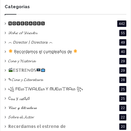
Categorias
Uno de los aspectos más poderosos de la película es
el retrato de su compromiso político. La obra literaria
🅽🅾🆅🅴🅳🅰🅳🅴🆂
442
del autor siempre estuvo impregnada por su
𝒮𝑜𝒷𝓇𝑒 𝑒𝓁 𝒟𝒾𝓇𝑒𝒸𝓉𝑜𝓇
55
sensibilidad hacia las injusticias sociales,
෴ 𝘋𝘪𝘳𝘦𝘤𝘵𝘰𝘳 / 𝘋𝘪𝘳𝘦𝘤𝘵𝘰𝘳𝘢 ෴
49
particularmente en América Latina. En la década de
R͙e͙c͙o͙r͙d͙a͙m͙o͙s͙ e͙l͙ c͙u͙m͙p͙l͙e͙a͙ño͙s͙ d͙e͙
1950, una época marcada por el imperialismo y la
40
opresión política, no solo escribió sobre las realidades
𝓒𝓲𝓷𝓮 𝔂 𝓗𝓲𝓼𝓽𝓸𝓻𝓲𝓪
29
latinoamericanas, sino que participó activamente en
𝔼S𝕋ℝ𝔼ℕ𝕆𝕊
29
causas que consideraba fundamentales para la
✎𝓒𝓲𝓷𝓮 𝔂 𝓛𝓲𝓽𝓮𝓻𝓪𝓽𝓾𝓻𝓪
28
identidad de la región.
꧁ ᖴᗴᔕ丅Ꭵᐯᗩᒪᗴᔕ Ƴ ᗰᑌᗴᔕ丅ᖇᗩᔕ ꧂
25
Cᵢₙₑ y ᵣₑₗᵢdₐd
25
𝒞𝒾𝓃𝑒 𝓎 𝓁𝒾𝓉𝑒𝓇𝒶𝓉𝓊𝓇𝒶
22
𝓢𝓸𝓫𝓻𝓮 𝓮𝓵 𝓐𝓬𝓽𝓸𝓻
22
ℝ𝕖𝕔𝕠𝕣𝕕𝕒𝕞𝕠𝕤 𝕖𝕝 𝕖𝕤𝕥𝕣𝕖𝕟𝕠 𝕕𝕖
20