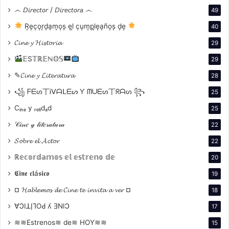
producciones incluyen «Medida por medida» (1950),
෴ 𝘋𝘪𝘳𝘦𝘤𝘵𝘰𝘳 / 𝘋𝘪𝘳𝘦𝘤𝘵𝘰𝘳𝘢 ෴
49
«El cuento de invierno» (1951), «Tito Andrónico»
R͙e͙c͙o͙r͙d͙a͙m͙o͙s͙ e͙l͙ c͙u͙m͙p͙l͙e͙a͙ño͙s͙ d͙e͙
40
(1955), «Hamlet» (1955), «La tempestad» (1957) y «El
𝓒𝓲𝓷𝓮 𝔂 𝓗𝓲𝓼𝓽𝓸𝓻𝓲𝓪
29
rey Lear» (1962).
𝔼S𝕋ℝ𝔼ℕ𝕆𝕊
29
El estilo de dirección, se caracterizó por su enfoque
✎𝓒𝓲𝓷𝓮 𝔂 𝓛𝓲𝓽𝓮𝓻𝓪𝓽𝓾𝓻𝓪
28
innovador y su profundo compromiso con la conexión
꧁ ᖴᗴᔕ丅Ꭵᐯᗩᒪᗴᔕ Ƴ ᗰᑌᗴᔕ丅ᖇᗩᔕ ꧂
25
humana en el teatro. Algunos aspectos clave de su
Cᵢₙₑ y ᵣₑₗᵢdₐd
25
estilo incluyen:
𝒞𝒾𝓃𝑒 𝓎 𝓁𝒾𝓉𝑒𝓇𝒶𝓉𝓊𝓇𝒶
22
Conexión Humana: Buscaba crear una conexión
𝓢𝓸𝓫𝓻𝓮 𝓮𝓵 𝓐𝓬𝓽𝓸𝓻
22
directa entre el actor y la audiencia,
ℝ𝕖𝕔𝕠𝕣𝕕𝕒𝕞𝕠𝕤 𝕖𝕝 𝕖𝕤𝕥𝕣𝕖𝕟𝕠 𝕕𝕖
20
transmitiendo auténticos sentimientos y
𝕮𝖎𝖓𝖊 𝖈𝖑á𝖘𝖎𝖈𝖔
19
experiencias para tocar el corazón del
espectador.
¤ 𝓗𝓪𝓫𝓵𝓮𝓶𝓸𝓼 𝓭𝓮 𝓒𝓲𝓷𝓮 𝓽𝓮 𝓲𝓷𝓿𝓲𝓽𝓪 𝓪 𝓿𝓮𝓻 ¤
18
No-Dirección: En lugar de decirle al actor qué
∀ϽIꓕI̗⅂OԀ ʎ ƎNIϽ
17
emociones debía expresar, Brook estimulaba un
≋≋Estrenos≋ de≋ HOY≋≋
15