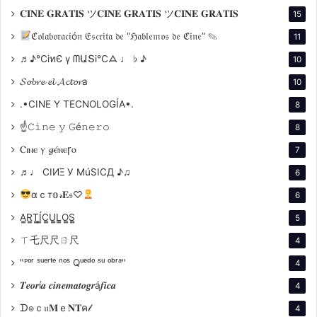
flujo natural de emociones desde el interior del
𝐂𝐈𝐍𝐄 𝐆𝐑𝐀𝐓𝐈𝐒 ツ𝐂𝐈𝐍𝐄 𝐆𝐑𝐀𝐓𝐈𝐒 ツ𝐂𝐈𝐍𝐄 𝐆𝐑𝐀𝐓𝐈𝐒
15
actor.
ℭ𝔬𝔩𝔞𝔟𝔬𝔯𝔞𝔠𝔦ó𝔫 𝔈𝔰𝔠𝔯𝔦𝔱𝔞 𝔡𝔢 “ℌ𝔞𝔟𝔩𝔢𝔪𝔬𝔰 𝔡𝔢 ℭ𝔦𝔫𝔢” ✎
11
♬♪℃іทЄ ү ᗰԱՏі℃ᗋ ♩ ♭ ♪
10
𝓢𝓸𝓫𝓻𝓮 𝓮𝓵 𝓐𝓬𝓽𝓸𝓻a
10
Escenografía Audaz: Optaba por una
.•CINE Y TECNOLOGÍA•.
8
escenografía audaz que a menudo revelaba los
☝𝙲𝚒𝚗𝚎 𝚢 𝙶é𝚗𝚎𝚛𝚘
8
Ⲥⲓⲛⲉ ⲩ 𝓰ⲉ́ⲛⲉꞅⲟ
7
♬♩ CIИΞ У MúSICД ♪♫
6
αｃт𝕠𝓇𝐄𝔰♡
6
A̳R̳T̳Í̳C̳U̳L̳O̳S̳
5
ㄒ乇尺尺ㄖ尺
4
"ᴾᵒʳ ˢᵘᵉʳᵗᵉ ⁿᵒˢ Qᵘᵉᵈᵒ ˢᵘ ᵒᵇʳᵃ"
4
𝑻𝒆𝒐𝒓í𝒂 𝒄𝒊𝒏𝒆𝒎𝒂𝒕𝒐𝒈𝒓á𝒇𝒊𝒄𝒂
4
ᗪ๏ｃ𝔲𝐌ｅ𝐍𝐓ค𝓁
4