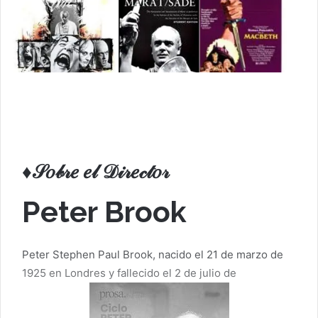
♦𝒮𝑜𝒷𝓇𝑒 𝑒𝓁 𝒟𝒾𝓇𝑒𝒸𝓉𝑜𝓇
Peter Brook
Peter Stephen Paul Brook, nacido el 21 de marzo de
1925 en Londres y fallecido el 2 de julio de