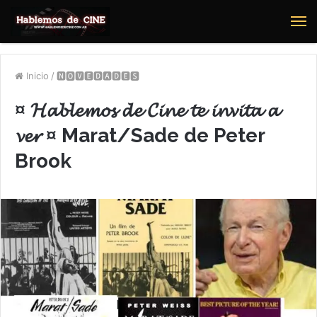
M
Inicio
/
🅽🅾🆅🅴🅳🅰🅳🅴🆂
¤ 𝓗𝓪𝓫𝓵𝓮𝓶𝓸𝓼 𝓭𝓮 𝓒𝓲𝓷𝓮 𝓽𝓮 𝓲𝓷𝓿𝓲𝓽𝓪 𝓪
𝓿𝓮𝓻 ¤ Marat/Sade de Peter
Brook