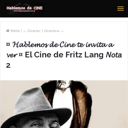
M
Inicio
/
෴ 𝘋𝘪𝘳𝘦𝘤𝘵𝘰𝘳 / 𝘋𝘪𝘳𝘦𝘤𝘵𝘰𝘳𝘢 ෴
¤ 𝓗𝓪𝓫𝓵𝓮𝓶𝓸𝓼 𝓭𝓮 𝓒𝓲𝓷𝓮 𝓽𝓮 𝓲𝓷𝓿𝓲𝓽𝓪 𝓪
𝓿𝓮𝓻 ¤ El Cine de Fritz Lang 𝘕𝘰𝘵𝘢
2