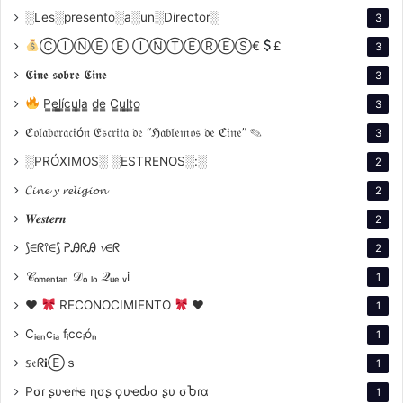
░Les░presento░a░un░Director░
3
ⒸⒾⓃⒺ Ⓔ ⒾⓃⓉⒺⓇⒺⓈ€
£
3
𝕮𝖎𝖓𝖊 𝖘𝖔𝖇𝖗𝖊 𝕮𝖎𝖓𝖊
3
P̳e̳l̳í̳c̳u̳l̳a̳ d̳e̳ C̳u̳l̳t̳o̳
3
ℭ𝔬𝔩𝔞𝔟𝔬𝔯𝔞𝔠𝔦ó𝔫 𝔈𝔰𝔠𝔯𝔦𝔱𝔞 𝔡𝔢 “ℌ𝔞𝔟𝔩𝔢𝔪𝔬𝔰 𝔡𝔢 ℭ𝔦𝔫𝔢” ✎
3
░PRÓXIMOS░ ░ESTRENOS░:░
2
𝓒𝓲𝓷𝓮 𝔂 𝓻𝓮𝓵𝓲𝓰𝓲𝓸𝓷
2
Dr. Mabuse un
𝑾𝒆𝒔𝒕𝒆𝒓𝒏
2
ícono del Cine
⟆∈ᖇ⫯∈⟆ ᕈᎯᖇᎯ 𝓿∈ᖇ
2
𝒞ₒₘₑₙₜₐₙ 𝒟ₒ ₗₒ 𝒬ᵤₑ ᵥi
1
Expresionista
♥
RECONOCIMIENTO
♥
1
Cᵢₑₙcᵢₐ fᵢccᵢóₙ
1
Alemán
𝕤𝔢ᖇ𝐢Ⓔｓ
1
Pσɾ ʂυҽɾƚҽ ɳσʂ ϙυҽԃα ʂυ σႦɾα
1