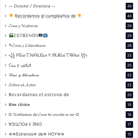
la corrupción y la avaricia que pueden llevar a la
෴ 𝘋𝘪𝘳𝘦𝘤𝘵𝘰𝘳 / 𝘋𝘪𝘳𝘦𝘤𝘵𝘰𝘳𝘢 ෴
49
destrucción.
R͙e͙c͙o͙r͙d͙a͙m͙o͙s͙ e͙l͙ c͙u͙m͙p͙l͙e͙a͙ño͙s͙ d͙e͙
40
𝓒𝓲𝓷𝓮 𝔂 𝓗𝓲𝓼𝓽𝓸𝓻𝓲𝓪
29
𝔼S𝕋ℝ𝔼ℕ𝕆𝕊
29
✎𝓒𝓲𝓷𝓮 𝔂 𝓛𝓲𝓽𝓮𝓻𝓪𝓽𝓾𝓻𝓪
28
꧁ ᖴᗴᔕ丅Ꭵᐯᗩᒪᗴᔕ Ƴ ᗰᑌᗴᔕ丅ᖇᗩᔕ ꧂
25
Cᵢₙₑ y ᵣₑₗᵢdₐd
25
𝒞𝒾𝓃𝑒 𝓎 𝓁𝒾𝓉𝑒𝓇𝒶𝓉𝓊𝓇𝒶
22
𝓢𝓸𝓫𝓻𝓮 𝓮𝓵 𝓐𝓬𝓽𝓸𝓻
22
ℝ𝕖𝕔𝕠𝕣𝕕𝕒𝕞𝕠𝕤 𝕖𝕝 𝕖𝕤𝕥𝕣𝕖𝕟𝕠 𝕕𝕖
20
Interpretación de Fritz Lang
𝕮𝖎𝖓𝖊 𝖈𝖑á𝖘𝖎𝖈𝖔
19
Fritz Lang, al adaptar el personaje de Mabuse, lo
¤ 𝓗𝓪𝓫𝓵𝓮𝓶𝓸𝓼 𝓭𝓮 𝓒𝓲𝓷𝓮 𝓽𝓮 𝓲𝓷𝓿𝓲𝓽𝓪 𝓪 𝓿𝓮𝓻 ¤
18
transforma en un arquetipo del villano moderno,
∀ϽIꓕI̗⅂OԀ ʎ ƎNIϽ
17
utilizando elementos del expresionismo alemán para
≋≋Estrenos≋ de≋ HOY≋≋
15
crear una atmósfera inquietante. Lang presenta a