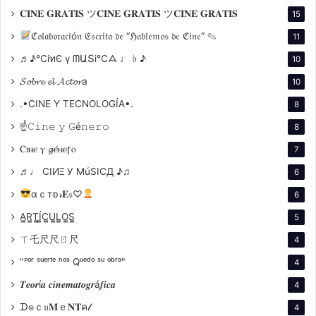
Mabuse como un reflejo de las tensiones sociales de
𝐂𝐈𝐍𝐄 𝐆𝐑𝐀𝐓𝐈𝐒 ツ𝐂𝐈𝐍𝐄 𝐆𝐑𝐀𝐓𝐈𝐒 ツ𝐂𝐈𝐍𝐄 𝐆𝐑𝐀𝐓𝐈𝐒
15
la época, utilizando su narrativa para explorar temas
ℭ𝔬𝔩𝔞𝔟𝔬𝔯𝔞𝔠𝔦ó𝔫 𝔈𝔰𝔠𝔯𝔦𝔱𝔞 𝔡𝔢 “ℌ𝔞𝔟𝔩𝔢𝔪𝔬𝔰 𝔡𝔢 ℭ𝔦𝔫𝔢” ✎
11
de control y manipulación.
♬♪℃іทЄ ү ᗰԱՏі℃ᗋ ♩ ♭ ♪
10
𝓢𝓸𝓫𝓻𝓮 𝓮𝓵 𝓐𝓬𝓽𝓸𝓻a
10
Películas de la Saga
.•CINE Y TECNOLOGÍA•.
8
La saga de Mabuse dirigida por Lang incluye:
☝𝙲𝚒𝚗𝚎 𝚢 𝙶é𝚗𝚎𝚛𝚘
8
Ⲥⲓⲛⲉ ⲩ 𝓰ⲉ́ⲛⲉꞅⲟ
7
Dr. Mabuse, el jugador (1922)
: Dividida en dos
♬♩ CIИΞ У MúSICД ♪♫
6
partes, esta película introduce al personaje y
establece su complejidad.
αｃт𝕠𝓇𝐄𝔰♡
6
El testamento del Dr. Mabuse (1933)
: Una
A̳R̳T̳Í̳C̳U̳L̳O̳S̳
5
secuela sonora que profundiza en la conexión
ㄒ乇尺尺ㄖ尺
4
entre Mabuse y el ascenso del nazismo.
"ᴾᵒʳ ˢᵘᵉʳᵗᵉ ⁿᵒˢ Qᵘᵉᵈᵒ ˢᵘ ᵒᵇʳᵃ"
4
Los crímenes del Dr. Mabuse (1960)
: Una
𝑻𝒆𝒐𝒓í𝒂 𝒄𝒊𝒏𝒆𝒎𝒂𝒕𝒐𝒈𝒓á𝒇𝒊𝒄𝒂
4
reinterpretación del personaje en un contexto
ᗪ๏ｃ𝔲𝐌ｅ𝐍𝐓ค𝓁
4
contemporáneo.