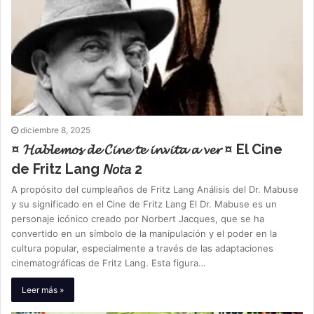
diciembre 8, 2025
¤ 𝓗𝓪𝓫𝓵𝓮𝓶𝓸𝓼 𝓭𝓮 𝓒𝓲𝓷𝓮 𝓽𝓮 𝓲𝓷𝓿𝓲𝓽𝓪 𝓪 𝓿𝓮𝓻 ¤ El Cine
de Fritz Lang 𝘕𝘰𝘵𝘢 2
A propósito del cumpleaños de Fritz Lang Análisis del Dr. Mabuse
y su significado en el Cine de Fritz Lang El Dr. Mabuse es un
personaje icónico creado por Norbert Jacques, que se ha
convertido en un símbolo de la manipulación y el poder en la
cultura popular, especialmente a través de las adaptaciones
cinematográficas de Fritz Lang. Esta figura…
Leer más »