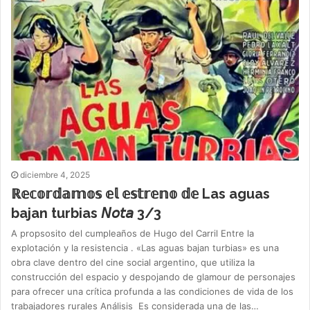
diciembre 4, 2025
ℝ𝕖𝕔𝕠𝕣𝕕𝕒𝕞𝕠𝕤 𝕖𝕝 𝕖𝕤𝕥𝕣𝕖𝕟𝕠 𝕕𝕖 Las aguas
bajan turbias 𝘕𝘰𝘵𝘢 3/3
A propsosito del cumpleaños de Hugo del Carril Entre la
explotación y la resistencia . «Las aguas bajan turbias» es una
obra clave dentro del cine social argentino, que utiliza la
construcción del espacio y despojando de glamour de personajes
para ofrecer una crítica profunda a las condiciones de vida de los
trabajadores rurales Análisis Es considerada una de las…