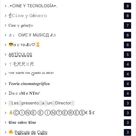
.•CINE Y TECNOLOGÍA•.
8
☝𝙲𝚒𝚗𝚎 𝚢 𝙶é𝚗𝚎𝚛𝚘
8
Ⲥⲓⲛⲉ ⲩ 𝓰ⲉ́ⲛⲉꞅⲟ
7
♬♩ CIИΞ У MúSICД ♪♫
6
αｃт𝕠𝓇𝐄𝔰♡
6
A̳R̳T̳Í̳C̳U̳L̳O̳S̳
5
ㄒ乇尺尺ㄖ尺
4
"ᴾᵒʳ ˢᵘᵉʳᵗᵉ ⁿᵒˢ Qᵘᵉᵈᵒ ˢᵘ ᵒᵇʳᵃ"
4
𝑻𝒆𝒐𝒓í𝒂 𝒄𝒊𝒏𝒆𝒎𝒂𝒕𝒐𝒈𝒓á𝒇𝒊𝒄𝒂
4
ᗪ๏ｃ𝔲𝐌ｅ𝐍𝐓ค𝓁
4
░Les░presento░a░un░Director░
3
ⒸⒾⓃⒺ Ⓔ ⒾⓃⓉⒺⓇⒺⓈ€
£
3
𝕮𝖎𝖓𝖊 𝖘𝖔𝖇𝖗𝖊 𝕮𝖎𝖓𝖊
3
P̳e̳l̳í̳c̳u̳l̳a̳ d̳e̳ C̳u̳l̳t̳o̳
3