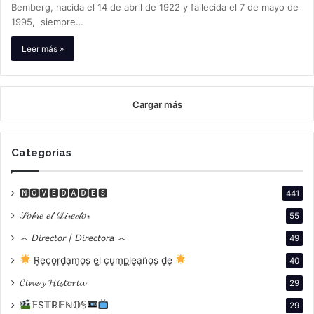
Bemberg, nacida el 14 de abril de 1922 y fallecida el 7 de mayo de
1995, siempre…
Leer más »
Cargar más
Categorias
🅽🅾🆅🅴🅳🅰🅳🅴🆂
441
𝒮𝑜𝒷𝓇𝑒 𝑒𝓁 𝒟𝒾𝓇𝑒𝒸𝓉𝑜𝓇
55
෴ 𝘋𝘪𝘳𝘦𝘤𝘵𝘰𝘳 / 𝘋𝘪𝘳𝘦𝘤𝘵𝘰𝘳𝘢 ෴
49
R͙e͙c͙o͙r͙d͙a͙m͙o͙s͙ e͙l͙ c͙u͙m͙p͙l͙e͙a͙ño͙s͙ d͙e͙
40
𝓒𝓲𝓷𝓮 𝔂 𝓗𝓲𝓼𝓽𝓸𝓻𝓲𝓪
29
𝔼S𝕋ℝ𝔼ℕ𝕆𝕊
29