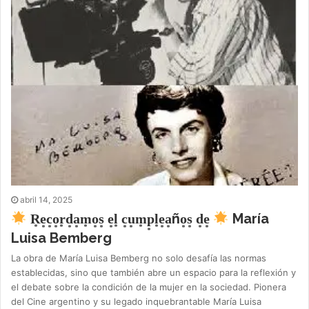
abril 14, 2025
R͙e͙c͙o͙r͙d͙a͙m͙o͙s͙ e͙l͙ c͙u͙m͙p͙l͙e͙a͙ño͙s͙ d͙e͙
María
Luisa Bemberg
La obra de María Luisa Bemberg no solo desafía las normas
establecidas, sino que también abre un espacio para la reflexión y
el debate sobre la condición de la mujer en la sociedad. Pionera
del Cine argentino y su legado inquebrantable María Luisa