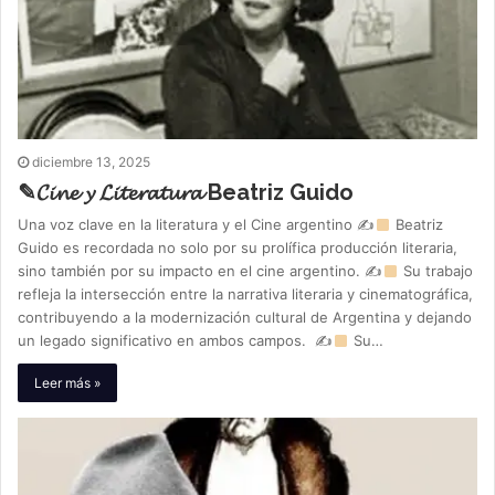
diciembre 13, 2025
✎𝓒𝓲𝓷𝓮 𝔂 𝓛𝓲𝓽𝓮𝓻𝓪𝓽𝓾𝓻𝓪 Beatriz Guido
Una voz clave en la literatura y el Cine argentino ✍
Beatriz
Guido es recordada no solo por su prolífica producción literaria,
sino también por su impacto en el cine argentino. ✍
Su trabajo
refleja la intersección entre la narrativa literaria y cinematográfica,
contribuyendo a la modernización cultural de Argentina y dejando
un legado significativo en ambos campos. ✍
Su…
Leer más »