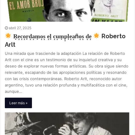
abril 27, 2025
R͙e͙c͙o͙r͙d͙a͙m͙o͙s͙ e͙l͙ c͙u͙m͙p͙l͙e͙a͙ño͙s͙ d͙e͙
Roberto
Arlt
Una mirada que trasciende la adaptación La relación de Roberto
Arlt con el cine es un testimonio de su inquietud creativa y su
deseo de explorar nuevas formas artísticas. Su obra sigue siendo
relevante, escapando de las apropiaciones políticas y resonando
con las crisis contemporáneas. Roberto Arlt, reconocido autor
argentino, tuvo una relación profunda y multifacética con el cine,
aunque…
Leer más »