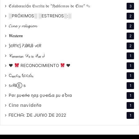
ℭ𝔬𝔩𝔞𝔟𝔬𝔯𝔞𝔠𝔦ó𝔫 𝔈𝔰𝔠𝔯𝔦𝔱𝔞 𝔡𝔢 “ℌ𝔞𝔟𝔩𝔢𝔪𝔬𝔰 𝔡𝔢 ℭ𝔦𝔫𝔢” ✎
3
░PRÓXIMOS░ ░ESTRENOS░:░
2
𝓒𝓲𝓷𝓮 𝔂 𝓻𝓮𝓵𝓲𝓰𝓲𝓸𝓷
2
𝑾𝒆𝒔𝒕𝒆𝒓𝒏
2
⟆∈ᖇ⫯∈⟆ ᕈᎯᖇᎯ 𝓿∈ᖇ
2
𝒞ₒₘₑₙₜₐₙ 𝒟ₒ ₗₒ 𝒬ᵤₑ ᵥi
1
♥
RECONOCIMIENTO
♥
1
Cᵢₑₙcᵢₐ fᵢccᵢóₙ
1
𝕤𝔢ᖇ𝐢Ⓔｓ
1
Pσɾ ʂυҽɾƚҽ ɳσʂ ϙυҽԃα ʂυ σႦɾα
1
ℂ𝕚𝕟𝕖 𝕟𝕒𝕧𝕚𝕕𝕖ñ𝕠
1
ᖴEᑕᕼᗩ: ᗪE ᒍᑌᑎIO ᗪE 2022
1