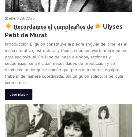
enero 28, 2026
R͙e͙c͙o͙r͙d͙a͙m͙o͙s͙ e͙l͙ c͙u͙m͙p͙l͙e͙a͙ño͙s͙ d͙e͙
Ulyses
Petit de Murat
Introducción El guion constituye la piedra angular del cine: es el
mapa narrativo, estructural y técnico que convierte una idea en
obra audiovisual. En él se delinean diálogos, acciones y
secuencias, se anticipan necesidades de producción y se
establece un lenguaje común que permite a todo el equipo
trabajar de manera coordinada. Sin un guion sólido, la película
carece de…
Leer más »