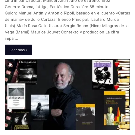
cifra impar Director: Manuel Antín Año de estreno: 1962
Género: Drama, Intriga, Fantástico Duración: 85 minutos
Guion: Manuel Antín y Antonio Ripoll, basado en el cuento «Cartas
de mamá» de Julio Cortázar Elenco Principal: Lautaro Murúa
(Luis) María Rosa Gallo (Laura) Sergio Renán (Nico) Milagros de la
Vega (Mamá) Maurice Jouvet Contexto y producción La cifra
impar…
Leer más »