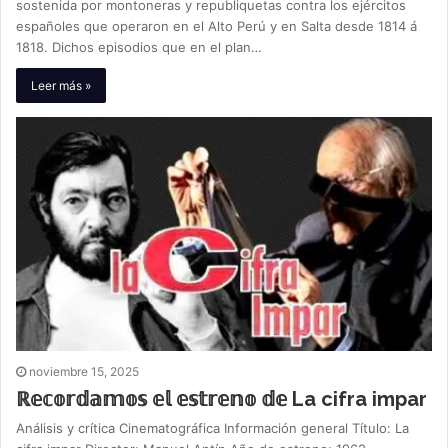
sostenida por montoneras y republiquetas contra los ejércitos
españoles que operaron en el Alto Perú y en Salta desde 1814 á
1818. Dichos episodios que en el plan…
Leer más »
noviembre 15, 2025
ℝ𝕖𝕔𝕠𝕣𝕕𝕒𝕞𝕠𝕤 𝕖𝕝 𝕖𝕤𝕥𝕣𝕖𝕟𝕠 𝕕𝕖 La cifra impar
Análisis y crítica Cinematográfica Información general Título: La