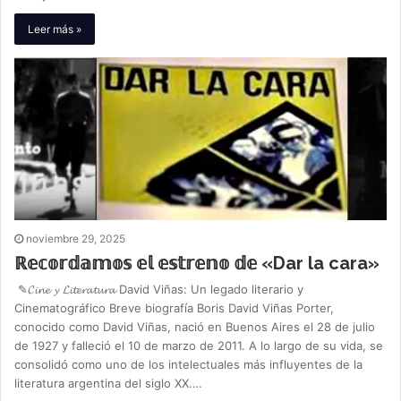
Leer más »
noviembre 29, 2025
ℝ𝕖𝕔𝕠𝕣𝕕𝕒𝕞𝕠𝕤 𝕖𝕝 𝕖𝕤𝕥𝕣𝕖𝕟𝕠 𝕕𝕖 «Dar la cara»
✎𝓒𝓲𝓷𝓮 𝔂 𝓛𝓲𝓽𝓮𝓻𝓪𝓽𝓾𝓻𝓪 David Viñas: Un legado literario y
Cinematográfico Breve biografía Boris David Viñas Porter,
conocido como David Viñas, nació en Buenos Aires el 28 de julio
de 1927 y falleció el 10 de marzo de 2011. A lo largo de su vida, se
consolidó como uno de los intelectuales más influyentes de la
literatura argentina del siglo XX.…