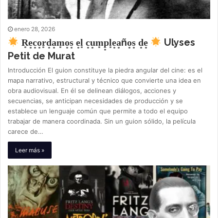
enero 28, 2026
R͙e͙c͙o͙r͙d͙a͙m͙o͙s͙ e͙l͙ c͙u͙m͙p͙l͙e͙a͙ño͙s͙ d͙e͙
Ulyses
Petit de Murat
Introducción El guion constituye la piedra angular del cine: es el
mapa narrativo, estructural y técnico que convierte una idea en
obra audiovisual. En él se delinean diálogos, acciones y
secuencias, se anticipan necesidades de producción y se
establece un lenguaje común que permite a todo el equipo
trabajar de manera coordinada. Sin un guion sólido, la película
carece de…
Leer más »