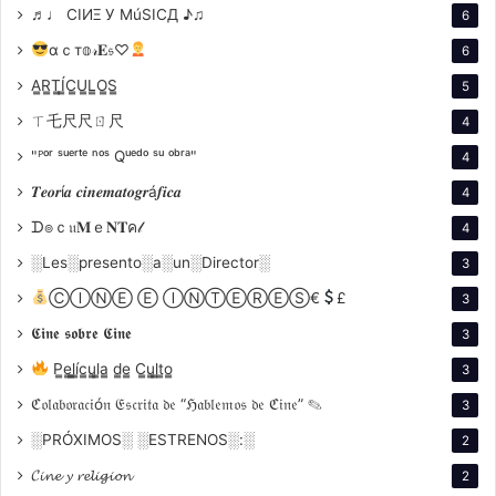
♬♩ CIИΞ У MúSICД ♪♫
6
αｃт𝕠𝓇𝐄𝔰♡
6
A̳R̳T̳Í̳C̳U̳L̳O̳S̳
5
ㄒ乇尺尺ㄖ尺
4
"ᴾᵒʳ ˢᵘᵉʳᵗᵉ ⁿᵒˢ Qᵘᵉᵈᵒ ˢᵘ ᵒᵇʳᵃ"
4
𝑻𝒆𝒐𝒓í𝒂 𝒄𝒊𝒏𝒆𝒎𝒂𝒕𝒐𝒈𝒓á𝒇𝒊𝒄𝒂
4
ᗪ๏ｃ𝔲𝐌ｅ𝐍𝐓ค𝓁
4
░Les░presento░a░un░Director░
3
ⒸⒾⓃⒺ Ⓔ ⒾⓃⓉⒺⓇⒺⓈ€
£
3
𝕮𝖎𝖓𝖊 𝖘𝖔𝖇𝖗𝖊 𝕮𝖎𝖓𝖊
3
P̳e̳l̳í̳c̳u̳l̳a̳ d̳e̳ C̳u̳l̳t̳o̳
3
ℭ𝔬𝔩𝔞𝔟𝔬𝔯𝔞𝔠𝔦ó𝔫 𝔈𝔰𝔠𝔯𝔦𝔱𝔞 𝔡𝔢 “ℌ𝔞𝔟𝔩𝔢𝔪𝔬𝔰 𝔡𝔢 ℭ𝔦𝔫𝔢” ✎
3
░PRÓXIMOS░ ░ESTRENOS░:░
2
𝓒𝓲𝓷𝓮 𝔂 𝓻𝓮𝓵𝓲𝓰𝓲𝓸𝓷
2