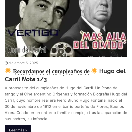
diciembre 5, 2025
R͙e͙c͙o͙r͙d͙a͙m͙o͙s͙ e͙l͙ c͙u͙m͙p͙l͙e͙a͙ño͙s͙ d͙e͙
Hugo del
Carril 𝘕𝘰𝘵𝘢 1/3
A propsosito del cumpleaños de Hugo del Carril Un ícono del
tango y el Cine argentino Orígenes y formación Biografía Hugo del
Carril, cuyo nombre real era Piero Bruno Hugo Fontana, nació el
30 de noviembre de 1912 en el barrio porteño de Flores, Buenos
Aires. Criado en un entorno familiar complejo tras la separación de
sus padres, su infancia…
Leer más »