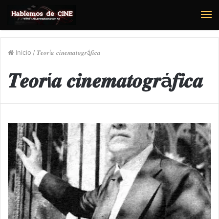
M
Inicio
/
𝑻𝒆𝒐𝒓í𝒂 𝒄𝒊𝒏𝒆𝒎𝒂𝒕𝒐𝒈𝒓á𝒇𝒊𝒄𝒂
𝑻𝒆𝒐𝒓í𝒂 𝒄𝒊𝒏𝒆𝒎𝒂𝒕𝒐𝒈𝒓á𝒇𝒊𝒄𝒂