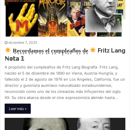
diciembre 7, 2025
R͙e͙c͙o͙r͙d͙a͙m͙o͙s͙ e͙l͙ c͙u͙m͙p͙l͙e͙a͙ño͙s͙ d͙e͙
Fritz Lang
ℕ𝕠𝕥𝕒 𝟙
A propósito del cumpleaños de Fritz Lang Biografía Fritz Lang,
nacido el 5 de diciembre de 1890 en Viena, Austria-Hungría, y
fallecido el 2 de agosto de 1976 en Los Ángeles, California, fue un
director y guionista austriaco naturalizado estadounidense,
reconocido como uno de los cineastas más influyentes del siglo
XX. Su obra abarca desde el cine expresionista alemán hasta…
Leer más »