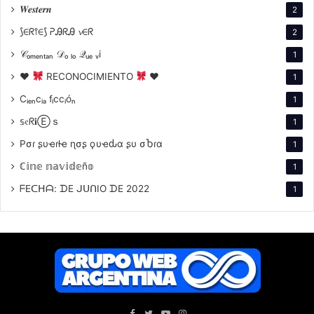
𝑾𝒆𝒔𝒕𝒆𝒓𝒏
2
⟆∈ᖇ⫯∈⟆ ᕈᎯᖇᎯ 𝓿∈ᖇ
2
𝒞ₒₘₑₙₜₐₙ 𝒟ₒ ₗₒ 𝒬ᵤₑ ᵥi
1
♥
RECONOCIMIENTO
♥
1
Cᵢₑₙcᵢₐ fᵢccᵢóₙ
1
𝕤𝔢ᖇ𝐢Ⓔｓ
1
Pσɾ ʂυҽɾƚҽ ɳσʂ ϙυҽԃα ʂυ σႦɾα
1
ℂ𝕚𝕟𝕖 𝕟𝕒𝕧𝕚𝕕𝕖ñ𝕠
1
ᖴEᑕᕼᗩ: ᗪE ᒍᑌᑎIO ᗪE 2022
1
Facebook
Twitter
YouTube
Instagram