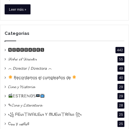
Leer más »
Categorias
🅽🅾🆅🅴🅳🅰🅳🅴🆂
442
𝒮𝑜𝒷𝓇𝑒 𝑒𝓁 𝒟𝒾𝓇𝑒𝒸𝓉𝑜𝓇
55
෴ 𝘋𝘪𝘳𝘦𝘤𝘵𝘰𝘳 / 𝘋𝘪𝘳𝘦𝘤𝘵𝘰𝘳𝘢 ෴
49
R͙e͙c͙o͙r͙d͙a͙m͙o͙s͙ e͙l͙ c͙u͙m͙p͙l͙e͙a͙ño͙s͙ d͙e͙
40
𝓒𝓲𝓷𝓮 𝔂 𝓗𝓲𝓼𝓽𝓸𝓻𝓲𝓪
29
𝔼S𝕋ℝ𝔼ℕ𝕆𝕊
29
✎𝓒𝓲𝓷𝓮 𝔂 𝓛𝓲𝓽𝓮𝓻𝓪𝓽𝓾𝓻𝓪
28
꧁ ᖴᗴᔕ丅Ꭵᐯᗩᒪᗴᔕ Ƴ ᗰᑌᗴᔕ丅ᖇᗩᔕ ꧂
25
Cᵢₙₑ y ᵣₑₗᵢdₐd
25