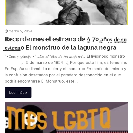
marzo 5, 2024
ℝ𝕖𝕔𝕠𝕣𝕕𝕒𝕞𝕠𝕤 𝕖𝕝 𝕖𝕤𝕥𝕣𝕖𝕟𝕠 𝕕𝕖 A͙̳ 70 ̳a͙ño͙s͙ d͙̳e͙̳ ̳s͙̳u͙̳
̳e͙̳s͙̳t͙̳r͙̳e͙̳n͙̳o El monstruo de la laguna negra
°•Ⲥⲓⲛⲉ ⲩ 𝓰ⲉ́ⲛⲉꞅⲟ •° ｡𝐸𝓃 𝑒𝓁 “𝑀𝑒𝓈 𝒹𝑒 𝓁𝒶𝓈 𝓂𝓊𝒿𝑒𝓇𝑒𝓈”｡ El lividinoso monstro
⡷⠂5 de marzo de 1954⠐⢾ ͙Por que este film, es femenino
En España se llamó: La mujer y el monstruo En medio del miedo y
la confusión desatados por el paradero desconocido en el que
podría encontrarse El Monstruo, este…
Leer más »