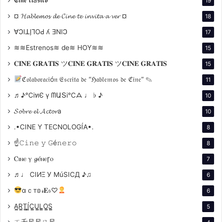
19
¤ 𝓗𝓪𝓫𝓵𝓮𝓶𝓸𝓼 𝓭𝓮 𝓒𝓲𝓷𝓮 𝓽𝓮 𝓲𝓷𝓿𝓲𝓽𝓪 𝓪 𝓿𝓮𝓻 ¤
18
∀ϽIꓕI̗⅂OԀ ʎ ƎNIϽ
17
≋≋Estrenos≋ de≋ HOY≋≋
15
𝐂𝐈𝐍𝐄 𝐆𝐑𝐀𝐓𝐈𝐒 ツ𝐂𝐈𝐍𝐄 𝐆𝐑𝐀𝐓𝐈𝐒 ツ𝐂𝐈𝐍𝐄 𝐆𝐑𝐀𝐓𝐈𝐒
15
ℭ𝔬𝔩𝔞𝔟𝔬𝔯𝔞𝔠𝔦ó𝔫 𝔈𝔰𝔠𝔯𝔦𝔱𝔞 𝔡𝔢 “ℌ𝔞𝔟𝔩𝔢𝔪𝔬𝔰 𝔡𝔢 ℭ𝔦𝔫𝔢” ✎
11
♬♪℃іทЄ ү ᗰԱՏі℃ᗋ ♩ ♭ ♪
10
𝓢𝓸𝓫𝓻𝓮 𝓮𝓵 𝓐𝓬𝓽𝓸𝓻a
10
.•CINE Y TECNOLOGÍA•.
8
☝𝙲𝚒𝚗𝚎 𝚢 𝙶é𝚗𝚎𝚛𝚘
8
Ⲥⲓⲛⲉ ⲩ 𝓰ⲉ́ⲛⲉꞅⲟ
7
♬♩ CIИΞ У MúSICД ♪♫
6
αｃт𝕠𝓇𝐄𝔰♡
6
A̳R̳T̳Í̳C̳U̳L̳O̳S̳
5
ㄒ乇尺尺ㄖ尺