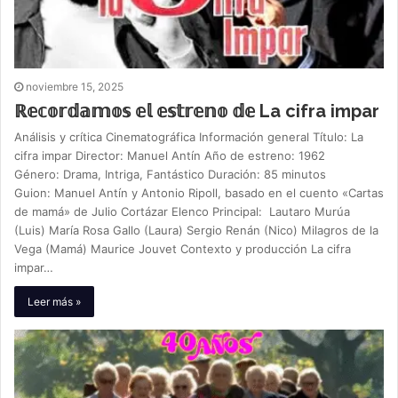
noviembre 15, 2025
ℝ𝕖𝕔𝕠𝕣𝕕𝕒𝕞𝕠𝕤 𝕖𝕝 𝕖𝕤𝕥𝕣𝕖𝕟𝕠 𝕕𝕖 La cifra impar
Análisis y crítica Cinematográfica Información general Título: La
cifra impar Director: Manuel Antín Año de estreno: 1962
Género: Drama, Intriga, Fantástico Duración: 85 minutos
Guion: Manuel Antín y Antonio Ripoll, basado en el cuento «Cartas
de mamá» de Julio Cortázar Elenco Principal: Lautaro Murúa
(Luis) María Rosa Gallo (Laura) Sergio Renán (Nico) Milagros de la
Vega (Mamá) Maurice Jouvet Contexto y producción La cifra
impar…
Leer más »