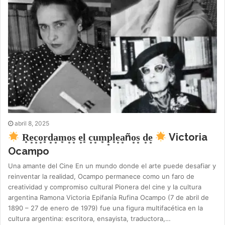
abril 8, 2025
R͙e͙c͙o͙r͙d͙a͙m͙o͙s͙ e͙l͙ c͙u͙m͙p͙l͙e͙a͙ño͙s͙ d͙e͙
Victoria
Ocampo
Una amante del Cine En un mundo donde el arte puede desafiar y
reinventar la realidad, Ocampo permanece como un faro de
creatividad y compromiso cultural Pionera del cine y la cultura
argentina Ramona Victoria Epifanía Rufina Ocampo (7 de abril de
1890 – 27 de enero de 1979) fue una figura multifacética en la
cultura argentina: escritora, ensayista, traductora,…