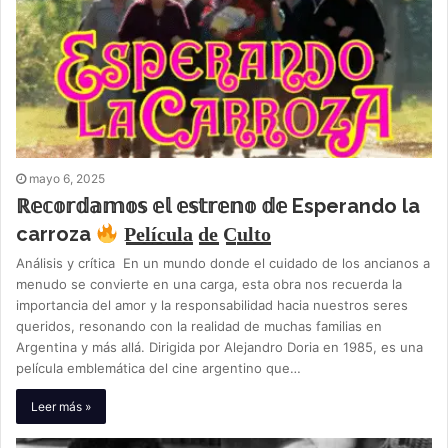
mayo 6, 2025
ℝ𝕖𝕔𝕠𝕣𝕕𝕒𝕞𝕠𝕤 𝕖𝕝 𝕖𝕤𝕥𝕣𝕖𝕟𝕠 𝕕𝕖 Esperando la
carroza
P̳e̳l̳í̳c̳u̳l̳a̳ d̳e̳ C̳u̳l̳t̳o̳
Análisis y crítica En un mundo donde el cuidado de los ancianos a
menudo se convierte en una carga, esta obra nos recuerda la
importancia del amor y la responsabilidad hacia nuestros seres
queridos, resonando con la realidad de muchas familias en
Argentina y más allá. Dirigida por Alejandro Doria en 1985, es una
película emblemática del cine argentino que…
Leer más »