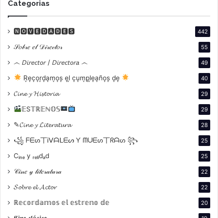
Categorias
🅽🅾🆅🅴🅳🅰🅳🅴🆂
442
𝒮𝑜𝒷𝓇𝑒 𝑒𝓁 𝒟𝒾𝓇𝑒𝒸𝓉𝑜𝓇
55
෴ 𝘋𝘪𝘳𝘦𝘤𝘵𝘰𝘳 / 𝘋𝘪𝘳𝘦𝘤𝘵𝘰𝘳𝘢 ෴
49
R͙e͙c͙o͙r͙d͙a͙m͙o͙s͙ e͙l͙ c͙u͙m͙p͙l͙e͙a͙ño͙s͙ d͙e͙
40
𝓒𝓲𝓷𝓮 𝔂 𝓗𝓲𝓼𝓽𝓸𝓻𝓲𝓪
29
𝔼S𝕋ℝ𝔼ℕ𝕆𝕊
29
✎𝓒𝓲𝓷𝓮 𝔂 𝓛𝓲𝓽𝓮𝓻𝓪𝓽𝓾𝓻𝓪
28
꧁ ᖴᗴᔕ丅Ꭵᐯᗩᒪᗴᔕ Ƴ ᗰᑌᗴᔕ丅ᖇᗩᔕ ꧂
25
Cᵢₙₑ y ᵣₑₗᵢdₐd
25
𝒞𝒾𝓃𝑒 𝓎 𝓁𝒾𝓉𝑒𝓇𝒶𝓉𝓊𝓇𝒶
22
𝓢𝓸𝓫𝓻𝓮 𝓮𝓵 𝓐𝓬𝓽𝓸𝓻
22
ℝ𝕖𝕔𝕠𝕣𝕕𝕒𝕞𝕠𝕤 𝕖𝕝 𝕖𝕤𝕥𝕣𝕖𝕟𝕠 𝕕𝕖
20
𝕮𝖎𝖓𝖊 𝖈𝖑á𝖘𝖎𝖈𝖔