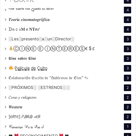
4
"ᴾᵒʳ ˢᵘᵉʳᵗᵉ ⁿᵒˢ Qᵘᵉᵈᵒ ˢᵘ ᵒᵇʳᵃ"
4
𝑻𝒆𝒐𝒓í𝒂 𝒄𝒊𝒏𝒆𝒎𝒂𝒕𝒐𝒈𝒓á𝒇𝒊𝒄𝒂
4
ᗪ๏ｃ𝔲𝐌ｅ𝐍𝐓ค𝓁
4
░Les░presento░a░un░Director░
3
ⒸⒾⓃⒺ Ⓔ ⒾⓃⓉⒺⓇⒺⓈ€
£
3
𝕮𝖎𝖓𝖊 𝖘𝖔𝖇𝖗𝖊 𝕮𝖎𝖓𝖊
3
P̳e̳l̳í̳c̳u̳l̳a̳ d̳e̳ C̳u̳l̳t̳o̳
3
ℭ𝔬𝔩𝔞𝔟𝔬𝔯𝔞𝔠𝔦ó𝔫 𝔈𝔰𝔠𝔯𝔦𝔱𝔞 𝔡𝔢 “ℌ𝔞𝔟𝔩𝔢𝔪𝔬𝔰 𝔡𝔢 ℭ𝔦𝔫𝔢” ✎
3
░PRÓXIMOS░ ░ESTRENOS░:░
2
𝓒𝓲𝓷𝓮 𝔂 𝓻𝓮𝓵𝓲𝓰𝓲𝓸𝓷
2
𝑾𝒆𝒔𝒕𝒆𝒓𝒏
2
⟆∈ᖇ⫯∈⟆ ᕈᎯᖇᎯ 𝓿∈ᖇ
2
𝒞ₒₘₑₙₜₐₙ 𝒟ₒ ₗₒ 𝒬ᵤₑ ᵥi
1
♥
RECONOCIMIENTO
♥