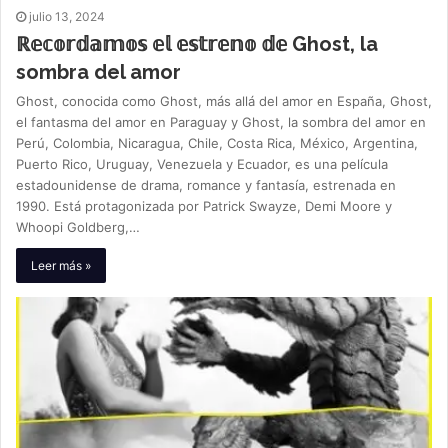
julio 13, 2024
ℝ𝕖𝕔𝕠𝕣𝕕𝕒𝕞𝕠𝕤 𝕖𝕝 𝕖𝕤𝕥𝕣𝕖𝕟𝕠 𝕕𝕖 Ghost, la
sombra del amor
Ghost, conocida como Ghost, más allá del amor en España, Ghost,
el fantasma del amor en Paraguay y Ghost, la sombra del amor en
Perú, Colombia, Nicaragua, Chile, Costa Rica, México, Argentina,
Puerto Rico, Uruguay, Venezuela y Ecuador, es una película
estadounidense de drama, romance y fantasía, estrenada en
1990. Está protagonizada por Patrick Swayze, Demi Moore y
Whoopi Goldberg,…
Leer más »