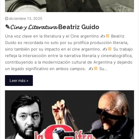
diciembre 13, 2025
✎𝓒𝓲𝓷𝓮 𝔂 𝓛𝓲𝓽𝓮𝓻𝓪𝓽𝓾𝓻𝓪 Beatriz Guido
Una voz clave en la literatura y el Cine argentino ✍
Beatriz
Guido es recordada no solo por su prolífica producción literaria,
sino también por su impacto en el cine argentino. ✍
Su trabajo
refleja la intersección entre la narrativa literaria y cinematográfica,
contribuyendo a la modernización cultural de Argentina y dejando
un legado significativo en ambos campos. ✍
Su…
Leer más »