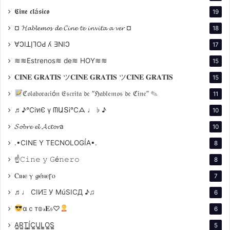
𝕮𝖎𝖓𝖊 𝖈𝖑á𝖘𝖎𝖈𝖔
19
¤ 𝓗𝓪𝓫𝓵𝓮𝓶𝓸𝓼 𝓭𝓮 𝓒𝓲𝓷𝓮 𝓽𝓮 𝓲𝓷𝓿𝓲𝓽𝓪 𝓪 𝓿𝓮𝓻 ¤
18
∀ϽIꓕI̗⅂OԀ ʎ ƎNIϽ
17
≋≋Estrenos≋ de≋ HOY≋≋
15
𝐂𝐈𝐍𝐄 𝐆𝐑𝐀𝐓𝐈𝐒 ツ𝐂𝐈𝐍𝐄 𝐆𝐑𝐀𝐓𝐈𝐒 ツ𝐂𝐈𝐍𝐄 𝐆𝐑𝐀𝐓𝐈𝐒
15
ℭ𝔬𝔩𝔞𝔟𝔬𝔯𝔞𝔠𝔦ó𝔫 𝔈𝔰𝔠𝔯𝔦𝔱𝔞 𝔡𝔢 “ℌ𝔞𝔟𝔩𝔢𝔪𝔬𝔰 𝔡𝔢 ℭ𝔦𝔫𝔢” ✎
11
♬♪℃іทЄ ү ᗰԱՏі℃ᗋ ♩ ♭ ♪
10
𝓢𝓸𝓫𝓻𝓮 𝓮𝓵 𝓐𝓬𝓽𝓸𝓻a
10
.•CINE Y TECNOLOGÍA•.
8
☝𝙲𝚒𝚗𝚎 𝚢 𝙶é𝚗𝚎𝚛𝚘
8
Ⲥⲓⲛⲉ ⲩ 𝓰ⲉ́ⲛⲉꞅⲟ
7
♬♩ CIИΞ У MúSICД ♪♫
6
αｃт𝕠𝓇𝐄𝔰♡
6
A̳R̳T̳Í̳C̳U̳L̳O̳S̳
5