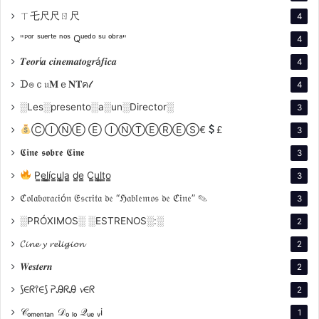
ㄒ乇尺尺ㄖ尺
4
"ᴾᵒʳ ˢᵘᵉʳᵗᵉ ⁿᵒˢ Qᵘᵉᵈᵒ ˢᵘ ᵒᵇʳᵃ"
4
𝑻𝒆𝒐𝒓í𝒂 𝒄𝒊𝒏𝒆𝒎𝒂𝒕𝒐𝒈𝒓á𝒇𝒊𝒄𝒂
4
ᗪ๏ｃ𝔲𝐌ｅ𝐍𝐓ค𝓁
4
░Les░presento░a░un░Director░
3
ⒸⒾⓃⒺ Ⓔ ⒾⓃⓉⒺⓇⒺⓈ€
£
3
𝕮𝖎𝖓𝖊 𝖘𝖔𝖇𝖗𝖊 𝕮𝖎𝖓𝖊
3
P̳e̳l̳í̳c̳u̳l̳a̳ d̳e̳ C̳u̳l̳t̳o̳
3
ℭ𝔬𝔩𝔞𝔟𝔬𝔯𝔞𝔠𝔦ó𝔫 𝔈𝔰𝔠𝔯𝔦𝔱𝔞 𝔡𝔢 “ℌ𝔞𝔟𝔩𝔢𝔪𝔬𝔰 𝔡𝔢 ℭ𝔦𝔫𝔢” ✎
3
░PRÓXIMOS░ ░ESTRENOS░:░
2
𝓒𝓲𝓷𝓮 𝔂 𝓻𝓮𝓵𝓲𝓰𝓲𝓸𝓷
2
𝑾𝒆𝒔𝒕𝒆𝒓𝒏
2
⟆∈ᖇ⫯∈⟆ ᕈᎯᖇᎯ 𝓿∈ᖇ
2
𝒞ₒₘₑₙₜₐₙ 𝒟ₒ ₗₒ 𝒬ᵤₑ ᵥi
1