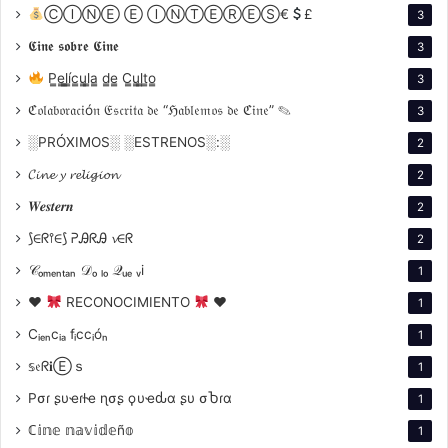
ⒸⒾⓃⒺ Ⓔ ⒾⓃⓉⒺⓇⒺⓈ€
£
3
𝕮𝖎𝖓𝖊 𝖘𝖔𝖇𝖗𝖊 𝕮𝖎𝖓𝖊
3
P̳e̳l̳í̳c̳u̳l̳a̳ d̳e̳ C̳u̳l̳t̳o̳
3
ℭ𝔬𝔩𝔞𝔟𝔬𝔯𝔞𝔠𝔦ó𝔫 𝔈𝔰𝔠𝔯𝔦𝔱𝔞 𝔡𝔢 “ℌ𝔞𝔟𝔩𝔢𝔪𝔬𝔰 𝔡𝔢 ℭ𝔦𝔫𝔢” ✎
3
░PRÓXIMOS░ ░ESTRENOS░:░
2
𝓒𝓲𝓷𝓮 𝔂 𝓻𝓮𝓵𝓲𝓰𝓲𝓸𝓷
2
𝑾𝒆𝒔𝒕𝒆𝒓𝒏
2
⟆∈ᖇ⫯∈⟆ ᕈᎯᖇᎯ 𝓿∈ᖇ
2
𝒞ₒₘₑₙₜₐₙ 𝒟ₒ ₗₒ 𝒬ᵤₑ ᵥi
1
♥
RECONOCIMIENTO
♥
1
Cᵢₑₙcᵢₐ fᵢccᵢóₙ
1
𝕤𝔢ᖇ𝐢Ⓔｓ
1
Pσɾ ʂυҽɾƚҽ ɳσʂ ϙυҽԃα ʂυ σႦɾα
1
ℂ𝕚𝕟𝕖 𝕟𝕒𝕧𝕚𝕕𝕖ñ𝕠
1