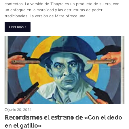
contextos. La versión de Tinayre es un producto de su era, con
un enfoque en la moralidad y las estructuras de poder
tradicionales. La versión de Mitre ofrece una…
Leer más »
junio 20, 2024
ℝ𝕖𝕔𝕠𝕣𝕕𝕒𝕞𝕠𝕤 𝕖𝕝 𝕖𝕤𝕥𝕣𝕖𝕟𝕠 𝕕𝕖 «Con el dedo
en el gatillo»