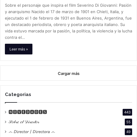
Sobre el personaje que inspira el film Severino Di Giovanni: Pasión
y anarquismo Nacido el 17 de marzo de 1901 en Chieti, Italia, y
ejecutado el 1 de febrero de 1931 en Buenos Aires, Argentina, fue
un destacado periodista, obrero y poeta anarquista italiano. Su
vida estuvo marcada por la pasión, la política, la violencia y la lucha
contra el…
Leer más »
Cargar más
Categorias
🅽🅾🆅🅴🅳🅰🅳🅴🆂
443
𝒮𝑜𝒷𝓇𝑒 𝑒𝓁 𝒟𝒾𝓇𝑒𝒸𝓉𝑜𝓇
55
෴ 𝘋𝘪𝘳𝘦𝘤𝘵𝘰𝘳 / 𝘋𝘪𝘳𝘦𝘤𝘵𝘰𝘳𝘢 ෴
49