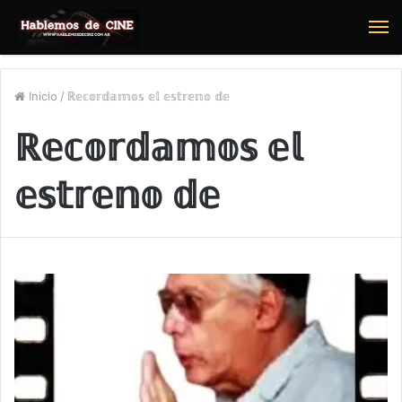
M
Inicio
/
ℝ𝕖𝕔𝕠𝕣𝕕𝕒𝕞𝕠𝕤 𝕖𝕝 𝕖𝕤𝕥𝕣𝕖𝕟𝕠 𝕕𝕖
ℝ𝕖𝕔𝕠𝕣𝕕𝕒𝕞𝕠𝕤 𝕖𝕝
𝕖𝕤𝕥𝕣𝕖𝕟𝕠 𝕕𝕖