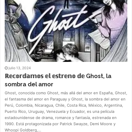
julio 13, 2024
ℝ𝕖𝕔𝕠𝕣𝕕𝕒𝕞𝕠𝕤 𝕖𝕝 𝕖𝕤𝕥𝕣𝕖𝕟𝕠 𝕕𝕖 Ghost, la
sombra del amor
Ghost, conocida como Ghost, más allá del amor en España, Ghost,
el fantasma del amor en Paraguay y Ghost, la sombra del amor en
Perú, Colombia, Nicaragua, Chile, Costa Rica, México, Argentina,
Puerto Rico, Uruguay, Venezuela y Ecuador, es una película
estadounidense de drama, romance y fantasía, estrenada en
1990. Está protagonizada por Patrick Swayze, Demi Moore y
Whoopi Goldberg,…