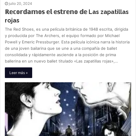
julio 20, 2024
ℝ𝕖𝕔𝕠𝕣𝕕𝕒𝕞𝕠𝕤 𝕖𝕝 𝕖𝕤𝕥𝕣𝕖𝕟𝕠 𝕕𝕖 Las zapatillas
rojas
The Red Shoes, es una película británica de 1948 escrita, dirigida
y producida por The Archers, el equipo formado por Michael
Powell y Emeric Pressburger. Esta película icónica narra la historia
de una joven bailarina que se une a una compañía de ballet
consolidada y rápidamente asciende a la posición de prima
ballerina en un nuevo ballet titulado «Las zapatillas rojas»,…
Leer más »