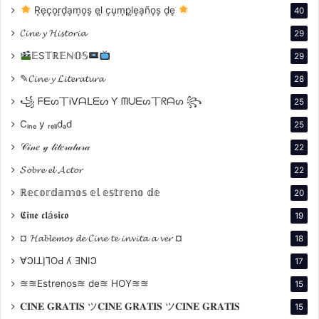
R͙e͙c͙o͙r͙d͙a͙m͙o͙s͙ e͙l͙ c͙u͙m͙p͙l͙e͙a͙ño͙s͙ d͙e͙
40
𝓒𝓲𝓷𝓮 𝔂 𝓗𝓲𝓼𝓽𝓸𝓻𝓲𝓪
29
𝔼S𝕋ℝ𝔼ℕ𝕆𝕊
29
✎𝓒𝓲𝓷𝓮 𝔂 𝓛𝓲𝓽𝓮𝓻𝓪𝓽𝓾𝓻𝓪
28
꧁ ᖴᗴᔕ丅Ꭵᐯᗩᒪᗴᔕ Ƴ ᗰᑌᗴᔕ丅ᖇᗩᔕ ꧂
25
Cᵢₙₑ y ᵣₑₗᵢdₐd
25
𝒞𝒾𝓃𝑒 𝓎 𝓁𝒾𝓉𝑒𝓇𝒶𝓉𝓊𝓇𝒶
22
𝓢𝓸𝓫𝓻𝓮 𝓮𝓵 𝓐𝓬𝓽𝓸𝓻
22
ℝ𝕖𝕔𝕠𝕣𝕕𝕒𝕞𝕠𝕤 𝕖𝕝 𝕖𝕤𝕥𝕣𝕖𝕟𝕠 𝕕𝕖
20
𝕮𝖎𝖓𝖊 𝖈𝖑á𝖘𝖎𝖈𝖔
19
¤ 𝓗𝓪𝓫𝓵𝓮𝓶𝓸𝓼 𝓭𝓮 𝓒𝓲𝓷𝓮 𝓽𝓮 𝓲𝓷𝓿𝓲𝓽𝓪 𝓪 𝓿𝓮𝓻 ¤
18
∀ϽIꓕI̗⅂OԀ ʎ ƎNIϽ
17
≋≋Estrenos≋ de≋ HOY≋≋
15
𝐂𝐈𝐍𝐄 𝐆𝐑𝐀𝐓𝐈𝐒 ツ𝐂𝐈𝐍𝐄 𝐆𝐑𝐀𝐓𝐈𝐒 ツ𝐂𝐈𝐍𝐄 𝐆𝐑𝐀𝐓𝐈𝐒
15