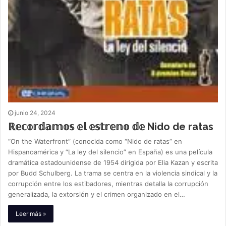
junio 24, 2024
ℝ𝕖𝕔𝕠𝕣𝕕𝕒𝕞𝕠𝕤 𝕖𝕝 𝕖𝕤𝕥𝕣𝕖𝕟𝕠 𝕕𝕖 Nido de ratas
“On the Waterfront” (conocida como “Nido de ratas” en
Hispanoamérica y “La ley del silencio” en España) es una película
dramática estadounidense de 1954 dirigida por Elia Kazan y escrita
por Budd Schulberg. La trama se centra en la violencia sindical y la
corrupción entre los estibadores, mientras detalla la corrupción
generalizada, la extorsión y el crimen organizado en el…
Leer más »