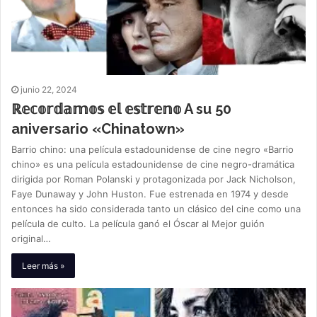
junio 22, 2024
ℝ𝕖𝕔𝕠𝕣𝕕𝕒𝕞𝕠𝕤 𝕖𝕝 𝕖𝕤𝕥𝕣𝕖𝕟𝕠 A su 50
aniversario «Chinatown»
Barrio chino: una película estadounidense de cine negro «Barrio
chino» es una película estadounidense de cine negro-dramática
dirigida por Roman Polanski y protagonizada por Jack Nicholson,
Faye Dunaway y John Huston. Fue estrenada en 1974 y desde
entonces ha sido considerada tanto un clásico del cine como una
película de culto. La película ganó el Óscar al Mejor guión
original…
Leer más »