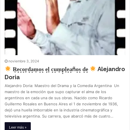
noviembre 3, 2024
R͙e͙c͙o͙r͙d͙a͙m͙o͙s͙ e͙l͙ c͙u͙m͙p͙l͙e͙a͙ño͙s͙ d͙e͙
Alejandro
Doria
Alejandro Doria: Maestro del Drama y la Comedia Argentina Un
maestro de la emoción que supo capturar el alma de los
argentinos en cada una de sus obras. Nacido como Ricardo
Guillermo Rosales en Buenos Aires el 1 de noviembre de 1936,
dejó una huella imborrable en la industria cinematográfica y
televisiva argentina. Su carrera, que abarcó más de cuatro…
Leer más »