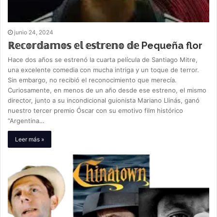
junio 24, 2024
ℝ𝕖𝕔𝕠𝕣𝕕𝕒𝕞𝕠𝕤 𝕖𝕝 𝕖𝕤𝕥𝕣𝕖𝕟𝕠 𝕕𝕖 Pequeña flor
Hace dos años se estrenó la cuarta película de Santiago Mitre,
una excelente comedia con mucha intriga y un toque de terror.
Sin embargo, no recibió el reconocimiento que merecía.
Curiosamente, en menos de un año desde ese estreno, el mismo
director, junto a su incondicional guionista Mariano Llinás, ganó
nuestro tercer premio Óscar con su emotivo film histórico
“Argentina…
Leer más »