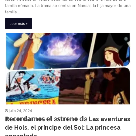
familia nómada. La trama se centra en Nansal, la hija mayor de una
familia…
Leer más »
julio 24, 2024
ℝ𝕖𝕔𝕠𝕣𝕕𝕒𝕞𝕠𝕤 𝕖𝕝 𝕖𝕤𝕥𝕣𝕖𝕟𝕠 𝕕𝕖 Las aventuras
de Hols, el príncipe del Sol: La princesa