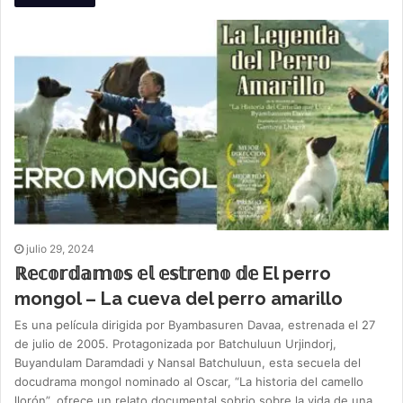
julio 29, 2024
ℝ𝕖𝕔𝕠𝕣𝕕𝕒𝕞𝕠𝕤 𝕖𝕝 𝕖𝕤𝕥𝕣𝕖𝕟𝕠 𝕕𝕖 El perro
mongol – La cueva del perro amarillo
Es una película dirigida por Byambasuren Davaa, estrenada el 27
de julio de 2005. Protagonizada por Batchuluun Urjindorj,
Buyandulam Daramdadi y Nansal Batchuluun, esta secuela del
docudrama mongol nominado al Oscar, “La historia del camello
llorón”, ofrece un relato documental sobrio sobre la vida de una