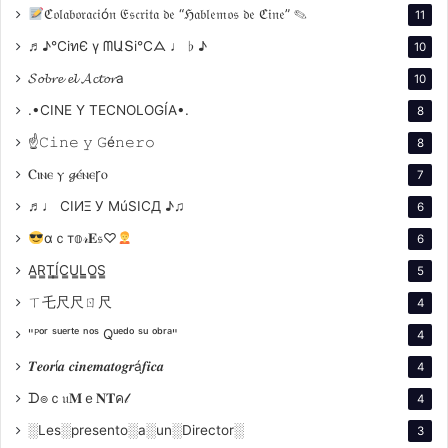
ℭ𝔬𝔩𝔞𝔟𝔬𝔯𝔞𝔠𝔦ó𝔫 𝔈𝔰𝔠𝔯𝔦𝔱𝔞 𝔡𝔢 “ℌ𝔞𝔟𝔩𝔢𝔪𝔬𝔰 𝔡𝔢 ℭ𝔦𝔫𝔢” ✎
11
♬♪℃іทЄ ү ᗰԱՏі℃ᗋ ♩ ♭ ♪
10
𝓢𝓸𝓫𝓻𝓮 𝓮𝓵 𝓐𝓬𝓽𝓸𝓻a
10
.•CINE Y TECNOLOGÍA•.
8
☝𝙲𝚒𝚗𝚎 𝚢 𝙶é𝚗𝚎𝚛𝚘
8
Ⲥⲓⲛⲉ ⲩ 𝓰ⲉ́ⲛⲉꞅⲟ
7
♬♩ CIИΞ У MúSICД ♪♫
6
αｃт𝕠𝓇𝐄𝔰♡
6
A̳R̳T̳Í̳C̳U̳L̳O̳S̳
5
ㄒ乇尺尺ㄖ尺
4
"ᴾᵒʳ ˢᵘᵉʳᵗᵉ ⁿᵒˢ Qᵘᵉᵈᵒ ˢᵘ ᵒᵇʳᵃ"
4
𝑻𝒆𝒐𝒓í𝒂 𝒄𝒊𝒏𝒆𝒎𝒂𝒕𝒐𝒈𝒓á𝒇𝒊𝒄𝒂
4
ᗪ๏ｃ𝔲𝐌ｅ𝐍𝐓ค𝓁
4
░Les░presento░a░un░Director░
3